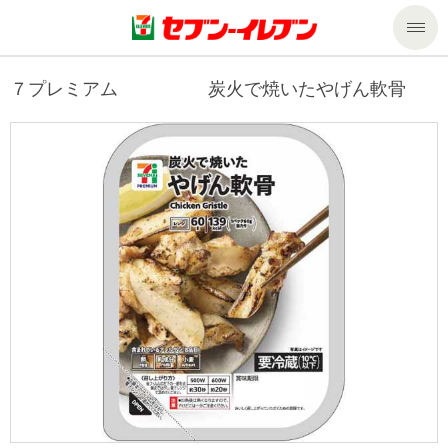
商品のご案内
７プレミアム 炭火で焼いたやげん軟骨
セール・キャンペーン
商品のご案内トップ
今週の新商品
サービス
来週の新商品
企業情報
サービストップ
商品カテゴリ一覧
nanacoトップ
私たちの取組み
企業情報トップ
セブンプレミアム
マルチコピー機でできること
ニュースリリース
サステナビリティ
便利なサービス
食の安全・安心への取組み
マルチコピー機でできることトップ
ごあいさつ
サステナビリティトップ