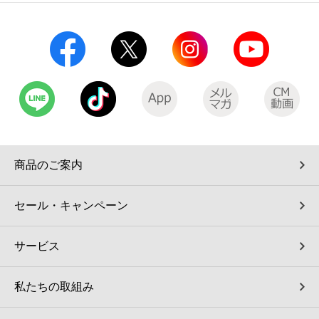
コインランドリー（店舗限定）
保険
セブン‐イレブンの「商品力」
宅配ロッカー（店舗限定）
学び・教育
セブン-イレブンの横顔
自転車シェアリング（店舗限定）
セブン-イレブンの歴史
モバイルバッテリーシェアリング（店舗限定）
商品のご案内
モバイルWi-Fiバッテリーシェアリング（店舗限定）
セール・キャンペーン
荷物預かりサービス「ecbocloakエクボクローク」（店舗限定）
サービス
パウダースペース ラブン（店舗限定）
私たちの取組み
ソフトバンクギフト