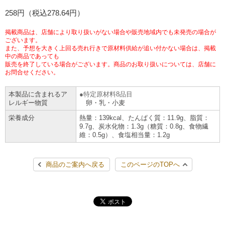
チケットサービス
258円（税込278.64円）
宅配便
ギフト
コピー
企業理念
セブン＆アイ・ホールディングスの重点課題
加盟店オーナー募集
物件募集・購入
掲載商品は、店舗により取り扱いがない場合や販売地域内でも未発売の場合が
セブン‐イレブンでお受取り
セブンチケット
切手・はがき・印紙
ございます。
プリペイドカード・金券
プリント
会社概要
サステナビリティ活動基本方針
また、予想を大きく上回る売れ行きで原材料供給が追い付かない場合は、掲載
アルバイト情報
採用情報
中の商品であっても
販売を終了している場合がございます。商品のお取り扱いについては、店舗に
タワーレコード
停電時のサービス停止のお知らせ
チケットぴあ
セブン銀行ATM
ニンテンドー・ダウンロードカード
スキャン
貸借対照表・損益計算書
サステナビリティ推進体制
お問合せください。
店舗検索
ネットショッピング
お問い合わせ
本製品に含まれるア
特定原材料8品目
セブンネットショッピング
イープラス
ご利用可能なお支払い方法
ファクス
沿革
GREEN CHALLENGE 2050
レルギー物質
卵・乳・小麦
Language
栄養成分
熱量：139kcal、たんぱく質：11.9g、脂質：
CNプレイガイド
各種料金のお支払い
チケット
9.7g、炭水化物：1.3g（糖質：0.8g、食物繊
国内店舗数
4VISIONS
English (Corporate)
維：0.5g）、食塩相当量：1.2g
English (Services)
JTB
スマホプリペイド
プリペイドサービス
売上高、店舗数推移
サステナビリティニュース
商品のご案内へ戻る
このページのTOPへ
中文[繁體字](服務)
レジでApple Accountにチャージ
スポーツ振興くじ
セブン‐イレブンの海外事業
简体中文(服务)
サステナビリティレポート
한국어(서비스)
オンラインフォトサービス
行政サービス
データで見るセブン‐イレブン
報告書ライブラリー
ภาษาไทย(บริการ)