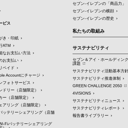
セブン‐イレブンの「商品力」
セブン-イレブンの横顔
セブン-イレブンの歴史
ービス
私たちの取組み
がき・印紙
行ATM
サステナビリティ
能なお支払い方法
セブン＆アイ・ホールディン
のお支払い
課題
リペイド
サステナビリティ活動基本方
le Accountにチャージ
サステナビリティ推進体制
ンフォトサービス
GREEN CHALLENGE 2050
ンドリー（店舗限定）
4VISIONS
カー（店舗限定）
サステナビリティニュース
ェアリング（店舗限定）
サステナビリティレポート
バッテリーシェアリング（店舗
報告書ライブラリー
i-Fiバッテリーシェアリング
定）