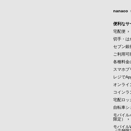
nanaco
便利なサ
宅配便
切手・は
セブン銀
ご利用可
各種料金
スマホプ
レジでApp
オンライ
コインラ
宅配ロッ
自転車シ
モバイル
限定）
モバイルW
（店舗限