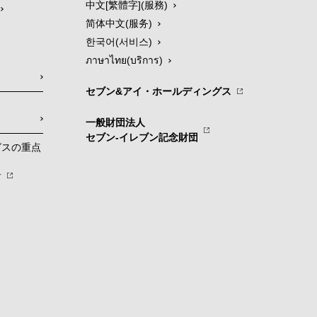
中文[繁體字](服務)
简体中文(服务)
한국어(서비스)
ภาษาไทย(บริการ)
セブン&アイ・ホールディングス
一般財団法人
セブン-イレブン記念財団
グスの重点
針