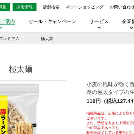
情報
採用情報
店舗検索
ネットショッピング
お問い合わ
のご案内
セール・キャンペーン
サービス
企業
７プレミアム 極太麺
極太麺
小麦の風味が強く
長の極太タイプの
118円（税込127.4
掲載商品は、店舗により取り
ございます。
また、予想を大きく上回る売
中の商品であっても
販売を終了している場合がご