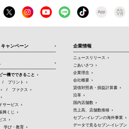
・キャンペーン
企業情報
ニュースリリース
ス
ごあいさつ
企業理念
ピー機でできること
会社概要
/
プリント
貸借対照表・損益計算書
/
ファクス
沿革
国内店舗数
ドサービス
売上高、店舗数推移
振興くじ
セブン‐イレブンの海外事業
ビス
データで見るセブン‐イレブン
学び・教育