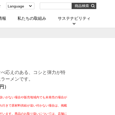
せ
Language
English
(Corporate)
情報
私たちの取組み
サステナビリティ
English
(Services)
中文[繁體字]
(服務)
简体中文(服务)
한국어(서비스)
ภาษาไทย
(บริการ)
食べ応えのある、コシと弾力が特
生ラーメンです。
4円）
扱いがない場合や販売地域内でも未発売の場合が
れ行きで原材料供給が追い付かない場合は、掲載
ざいます。商品のお取り扱いについては、店舗に