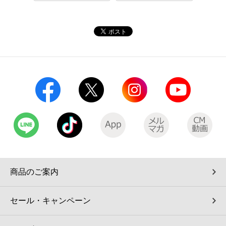
コインランドリー（店舗限定）
保険
セブン‐イレブンの「商品力」
宅配ロッカー（店舗限定）
学び・教育
セブン-イレブンの横顔
自転車シェアリング（店舗限定）
セブン-イレブンの歴史
モバイルバッテリーシェアリング（店舗限定）
モバイルWi-Fiバッテリーシェアリング（店舗限定）
荷物預かりサービス「ecbocloakエクボクローク」（店舗限定）
商品のご案内
パウダースペース ラブン（店舗限定）
セール・キャンペーン
ソフトバンクギフト