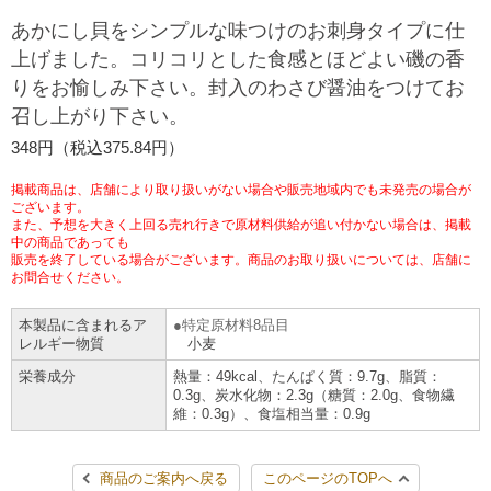
チケットサービス
宅配便
あかにし貝をシンプルな味つけのお刺身タイプに仕
ギフト
コピー
企業理念
セブン＆アイ・ホールディングスの重点課題
上げました。コリコリとした食感とほどよい磯の香
加盟店オーナー募集
物件募集・購入
りをお愉しみ下さい。封入のわさび醤油をつけてお
セブン‐イレブンでお受取り
セブンチケット
切手・はがき・印紙
プリペイドカード・金券
プリント
会社概要
サステナビリティ活動基本方針
召し上がり下さい。
アルバイト情報
採用情報
タワーレコード
停電時のサービス停止のお知らせ
348円（税込375.84円）
チケットぴあ
セブン銀行ATM
ニンテンドー・ダウンロードカード
スキャン
貸借対照表・損益計算書
サステナビリティ推進体制
店舗検索
ネットショッピング
掲載商品は、店舗により取り扱いがない場合や販売地域内でも未発売の場合が
お問い合わせ
セブンネットショッピング
ございます。
イープラス
ご利用可能なお支払い方法
ファクス
沿革
GREEN CHALLENGE 2050
また、予想を大きく上回る売れ行きで原材料供給が追い付かない場合は、掲載
中の商品であっても
Language
販売を終了している場合がございます。商品のお取り扱いについては、店舗に
CNプレイガイド
各種料金のお支払い
チケット
国内店舗数
お問合せください。
4VISIONS
English (Corporate)
English (Services)
本製品に含まれるア
特定原材料8品目
JTB
スマホプリペイド
プリペイドサービス
売上高、店舗数推移
サステナビリティニュース
レルギー物質
小麦
中文[繁體字](服務)
栄養成分
熱量：49kcal、たんぱく質：9.7g、脂質：
0.3g、炭水化物：2.3g（糖質：2.0g、食物繊
レジでApple Accountにチャージ
スポーツ振興くじ
セブン‐イレブンの海外事業
简体中文(服务)
サステナビリティレポート
維：0.3g）、食塩相当量：0.9g
한국어(서비스)
オンラインフォトサービス
行政サービス
データで見るセブン‐イレブン
報告書ライブラリー
ภาษาไทย(บริการ)
商品のご案内へ戻る
このページのTOPへ