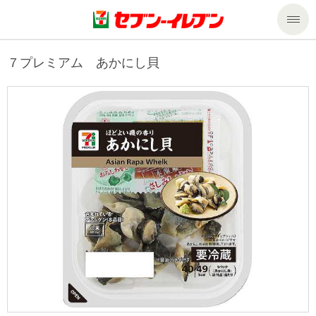
商品のご案内
７プレミアム あかにし貝
セール・キャンペーン
商品のご案内トップ
今週の新商品
サービス
来週の新商品
企業情報
サービストップ
商品カテゴリ一覧
nanacoトップ
私たちの取組み
企業情報トップ
セブンプレミアム
マルチコピー機でできること
ニュースリリース
サステナビリティ
便利なサービス
食の安全・安心への取組み
マルチコピー機でできることトップ
ごあいさつ
サステナビリティトップ