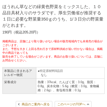
チケットサービス
宅配便
ほうれん草などの緑黄色野菜をミックスした、１０
ギフト
コピー
企業理念
セブン＆アイ・ホールディングスの重点課題
品目具材入りのサラダです。厚生労働省が推奨する
加盟店オーナー募集
物件募集・購入
１日に必要な野菜量350ｇのうち、1/３日分の野菜量
セブン‐イレブンでお受取り
セブンチケット
切手・はがき・印紙
プリペイドカード・金券
プリント
会社概要
サステナビリティ活動基本方針
がとれます。
アルバイト情報
採用情報
タワーレコード
停電時のサービス停止のお知らせ
190円（税込205.20円）
チケットぴあ
セブン銀行ATM
ニンテンドー・ダウンロードカード
スキャン
貸借対照表・損益計算書
サステナビリティ推進体制
店舗検索
ネットショッピング
掲載商品は、店舗により取り扱いがない場合や販売地域内でも未発売の場合が
お問い合わせ
セブンネットショッピング
ございます。
イープラス
ご利用可能なお支払い方法
ファクス
沿革
GREEN CHALLENGE 2050
また、予想を大きく上回る売れ行きで原材料供給が追い付かない場合は、掲載
中の商品であっても
Language
販売を終了している場合がございます。商品のお取り扱いについては、店舗に
CNプレイガイド
各種料金のお支払い
チケット
国内店舗数
お問合せください。
4VISIONS
English (Corporate)
English (Services)
本製品に含まれるア
特定原材料8品目
JTB
スマホプリペイド
プリペイドサービス
売上高、店舗数推移
サステナビリティニュース
レルギー物質
なし
中文[繁體字](服務)
栄養成分
熱量：37kcal、たんぱく質：3.0g、脂質：
0.8g、炭水化物：5.6g（糖質：3.0g、食物繊
レジでApple Accountにチャージ
スポーツ振興くじ
セブン‐イレブンの海外事業
简体中文(服务)
サステナビリティレポート
維：2.6g）、食塩相当量：0.1g
한국어(서비스)
オンラインフォトサービス
行政サービス
データで見るセブン‐イレブン
報告書ライブラリー
ภาษาไทย(บริการ)
商品のご案内へ戻る
このページのTOPへ