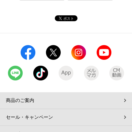
コインランドリー（店舗限定）
保険
セブン‐イレブンの「商品力」
宅配ロッカー（店舗限定）
学び・教育
セブン-イレブンの横顔
自転車シェアリング（店舗限定）
セブン-イレブンの歴史
モバイルバッテリーシェアリング（店舗限定）
モバイルWi-Fiバッテリーシェアリング（店舗限定）
荷物預かりサービス「ecbocloakエクボクローク」（店舗限定）
商品のご案内
パウダースペース ラブン（店舗限定）
セール・キャンペーン
ソフトバンクギフト