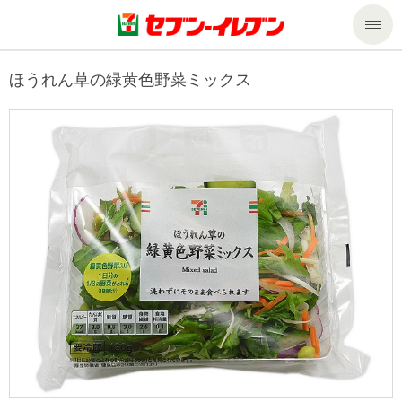
商品のご案内
ほうれん草の緑黄色野菜ミックス
セール・キャンペーン
商品のご案内トップ
今週の新商品
サービス
来週の新商品
企業情報
サービストップ
商品カテゴリ一覧
nanacoトップ
私たちの取組み
企業情報トップ
セブンプレミアム
マルチコピー機でできること
ニュースリリース
サステナビリティ
便利なサービス
食の安全・安心への取組み
マルチコピー機でできることトップ
ごあいさつ
サステナビリティトップ