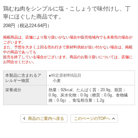
チケットサービス
宅配便
鶏むね肉をシンプルに塩・こしょうで味付けし、丁
ギフト
コピー
企業理念
セブン＆アイ・ホールディングスの重点課題
寧にほぐした商品です。
加盟店オーナー募集
物件募集・購入
セブン‐イレブンでお受取り
セブンチケット
切手・はがき・印紙
208円（税込224.64円）
プリペイドカード・金券
プリント
会社概要
サステナビリティ活動基本方針
アルバイト情報
採用情報
掲載商品は、店舗により取り扱いがない場合や販売地域内でも未発売の場合が
タワーレコード
停電時のサービス停止のお知らせ
チケットぴあ
セブン銀行ATM
ございます。
ニンテンドー・ダウンロードカード
スキャン
貸借対照表・損益計算書
サステナビリティ推進体制
また、予想を大きく上回る売れ行きで原材料供給が追い付かない場合は、掲載
店舗検索
ネットショッピング
中の商品であっても
お問い合わせ
販売を終了している場合がございます。商品のお取り扱いについては、店舗に
セブンネットショッピング
イープラス
ご利用可能なお支払い方法
ファクス
沿革
GREEN CHALLENGE 2050
お問合せください。
Language
本製品に含まれるア
特定原材料8品目
CNプレイガイド
各種料金のお支払い
チケット
国内店舗数
4VISIONS
English (Corporate)
レルギー物質
小麦
栄養成分
熱量：92kcal、たんぱく質：20.9g、脂質：
English (Services)
JTB
スマホプリペイド
プリペイドサービス
0.9g、炭水化物：0.0g（糖質：0.0g、食物繊
売上高、店舗数推移
サステナビリティニュース
維：0.0g）、食塩相当量：1.2g
中文[繁體字](服務)
レジでApple Accountにチャージ
スポーツ振興くじ
セブン‐イレブンの海外事業
简体中文(服务)
サステナビリティレポート
商品のご案内へ戻る
このページのTOPへ
한국어(서비스)
オンラインフォトサービス
行政サービス
データで見るセブン‐イレブン
報告書ライブラリー
ภาษาไทย(บริการ)