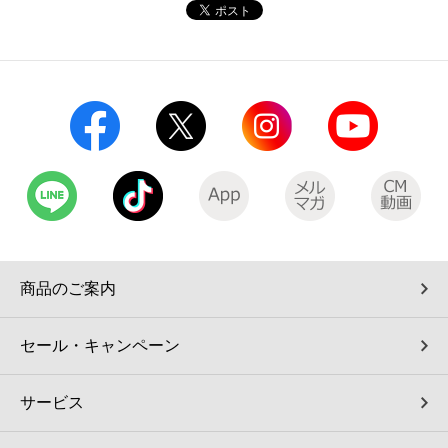
コインランドリー（店舗限定）
保険
セブン‐イレブンの「商品力」
宅配ロッカー（店舗限定）
学び・教育
セブン-イレブンの横顔
自転車シェアリング（店舗限定）
セブン-イレブンの歴史
モバイルバッテリーシェアリング（店舗限定）
モバイルWi-Fiバッテリーシェアリング（店舗限定）
商品のご案内
荷物預かりサービス「ecbocloakエクボクローク」（店舗限定）
セール・キャンペーン
パウダースペース ラブン（店舗限定）
サービス
ソフトバンクギフト