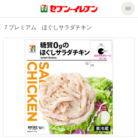
商品のご案内
７プレミアム ほぐしサラダチキン
セール・キャンペーン
商品のご案内トップ
今週の新商品
サービス
来週の新商品
企業情報
サービストップ
商品カテゴリ一覧
nanacoトップ
私たちの取組み
企業情報トップ
セブンプレミアム
マルチコピー機でできること
ニュースリリース
サステナビリティ
便利なサービス
食の安全・安心への取組み
マルチコピー機でできることトップ
ごあいさつ
サステナビリティトップ