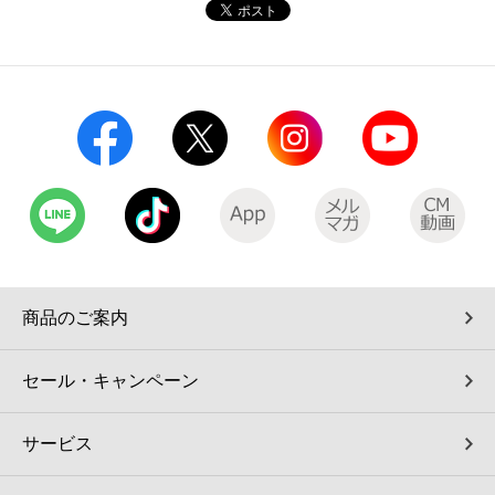
コインランドリー（店舗限定）
保険
セブン‐イレブンの「商品力」
宅配ロッカー（店舗限定）
学び・教育
セブン-イレブンの横顔
自転車シェアリング（店舗限定）
セブン-イレブンの歴史
モバイルバッテリーシェアリング（店舗限定）
モバイルWi-Fiバッテリーシェアリング（店舗限定）
商品のご案内
荷物預かりサービス「ecbocloakエクボクローク」（店舗限定）
セール・キャンペーン
パウダースペース ラブン（店舗限定）
サービス
ソフトバンクギフト