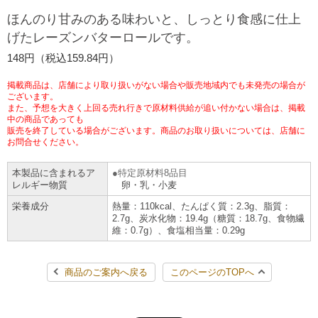
ほんのり甘みのある味わいと、しっとり食感に仕上
チケットサービス
宅配便
ギフト
コピー
企業理念
セブン＆アイ・ホールディングスの重点課題
げたレーズンバターロールです。
加盟店オーナー募集
物件募集・購入
セブン‐イレブンでお受取り
セブンチケット
148円（税込159.84円）
切手・はがき・印紙
プリペイドカード・金券
プリント
会社概要
サステナビリティ活動基本方針
アルバイト情報
採用情報
掲載商品は、店舗により取り扱いがない場合や販売地域内でも未発売の場合が
タワーレコード
停電時のサービス停止のお知らせ
チケットぴあ
ございます。
セブン銀行ATM
ニンテンドー・ダウンロードカード
スキャン
貸借対照表・損益計算書
サステナビリティ推進体制
また、予想を大きく上回る売れ行きで原材料供給が追い付かない場合は、掲載
店舗検索
ネットショッピング
中の商品であっても
お問い合わせ
販売を終了している場合がございます。商品のお取り扱いについては、店舗に
セブンネットショッピング
イープラス
ご利用可能なお支払い方法
ファクス
沿革
GREEN CHALLENGE 2050
お問合せください。
Language
本製品に含まれるア
特定原材料8品目
CNプレイガイド
各種料金のお支払い
チケット
国内店舗数
4VISIONS
レルギー物質
卵・乳・小麦
English (Corporate)
栄養成分
熱量：110kcal、たんぱく質：2.3g、脂質：
English (Services)
JTB
スマホプリペイド
2.7g、炭水化物：19.4g（糖質：18.7g、食物繊
プリペイドサービス
売上高、店舗数推移
サステナビリティニュース
維：0.7g）、食塩相当量：0.29g
中文[繁體字](服務)
レジでApple Accountにチャージ
スポーツ振興くじ
セブン‐イレブンの海外事業
简体中文(服务)
サステナビリティレポート
商品のご案内へ戻る
このページのTOPへ
한국어(서비스)
オンラインフォトサービス
行政サービス
データで見るセブン‐イレブン
報告書ライブラリー
ภาษาไทย(บริการ)