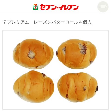
商品のご案内
７プレミアム レーズンバターロール４個入
セール・キャンペーン
商品のご案内トップ
今週の新商品
サービス
来週の新商品
企業情報
サービストップ
商品カテゴリ一覧
nanacoトップ
私たちの取組み
企業情報トップ
セブンプレミアム
マルチコピー機でできること
ニュースリリース
サステナビリティ
便利なサービス
食の安全・安心への取組み
マルチコピー機でできることトップ
ごあいさつ
サステナビリティトップ