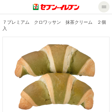
商品のご案内
７プレミアム クロワッサン 抹茶クリーム ２個
入
セール・キャンペーン
商品のご案内トップ
今週の新商品
サービス
来週の新商品
企業情報
サービストップ
商品カテゴリ一覧
nanacoトップ
私たちの取組み
企業情報トップ
セブンプレミアム
マルチコピー機でできること
ニュースリリース
サステナビリティ
便利なサービス
食の安全・安心への取組み
マルチコピー機でできることトップ
ごあいさつ
サステナビリティトップ