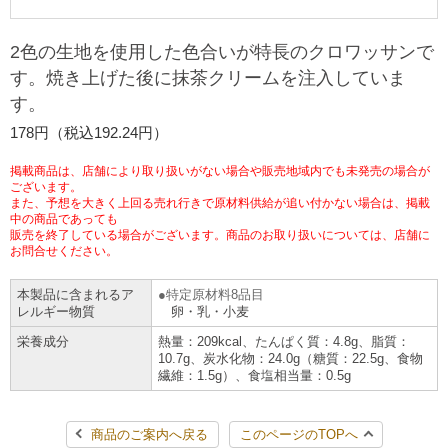
チケットサービス
宅配便
ギフト
コピー
企業理念
セブン＆アイ・ホールディングスの重点課題
2色の生地を使用した色合いが特長のクロワッサンで
加盟店オーナー募集
物件募集・購入
す。焼き上げた後に抹茶クリームを注入していま
セブン‐イレブンでお受取り
セブンチケット
切手・はがき・印紙
プリペイドカード・金券
プリント
会社概要
サステナビリティ活動基本方針
す。
アルバイト情報
採用情報
178円（税込192.24円）
タワーレコード
停電時のサービス停止のお知らせ
チケットぴあ
セブン銀行ATM
ニンテンドー・ダウンロードカード
スキャン
貸借対照表・損益計算書
サステナビリティ推進体制
店舗検索
ネットショッピング
掲載商品は、店舗により取り扱いがない場合や販売地域内でも未発売の場合が
お問い合わせ
ございます。
セブンネットショッピング
イープラス
ご利用可能なお支払い方法
ファクス
沿革
GREEN CHALLENGE 2050
また、予想を大きく上回る売れ行きで原材料供給が追い付かない場合は、掲載
中の商品であっても
Language
販売を終了している場合がございます。商品のお取り扱いについては、店舗に
CNプレイガイド
各種料金のお支払い
チケット
お問合せください。
国内店舗数
4VISIONS
English (Corporate)
本製品に含まれるア
特定原材料8品目
English (Services)
JTB
スマホプリペイド
プリペイドサービス
売上高、店舗数推移
レルギー物質
卵・乳・小麦
サステナビリティニュース
中文[繁體字](服務)
栄養成分
熱量：209kcal、たんぱく質：4.8g、脂質：
10.7g、炭水化物：24.0g（糖質：22.5g、食物
レジでApple Accountにチャージ
スポーツ振興くじ
セブン‐イレブンの海外事業
简体中文(服务)
サステナビリティレポート
繊維：1.5g）、食塩相当量：0.5g
한국어(서비스)
オンラインフォトサービス
行政サービス
データで見るセブン‐イレブン
報告書ライブラリー
商品のご案内へ戻る
このページのTOPへ
ภาษาไทย(บริการ)