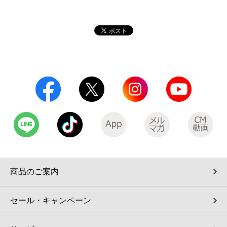
コインランドリー（店舗限定）
保険
セブン‐イレブンの「商品力」
宅配ロッカー（店舗限定）
学び・教育
セブン-イレブンの横顔
自転車シェアリング（店舗限定）
セブン-イレブンの歴史
モバイルバッテリーシェアリング（店舗限定）
モバイルWi-Fiバッテリーシェアリング（店舗限定）
荷物預かりサービス「ecbocloakエクボクローク」（店舗限定）
商品のご案内
パウダースペース ラブン（店舗限定）
セール・キャンペーン
ソフトバンクギフト