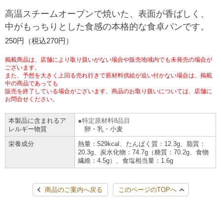
チケットサービス
宅配便
高温スチームオーブンで焼いた、表面が香ばしく、
ギフト
コピー
企業理念
セブン＆アイ・ホールディングスの重点課題
中がもっちりとした食感の本格的な食卓パンです。
加盟店オーナー募集
物件募集・購入
セブン‐イレブンでお受取り
セブンチケット
切手・はがき・印紙
250円（税込270円）
プリペイドカード・金券
プリント
会社概要
サステナビリティ活動基本方針
アルバイト情報
採用情報
掲載商品は、店舗により取り扱いがない場合や販売地域内でも未発売の場合が
タワーレコード
停電時のサービス停止のお知らせ
チケットぴあ
セブン銀行ATM
ございます。
ニンテンドー・ダウンロードカード
スキャン
貸借対照表・損益計算書
サステナビリティ推進体制
また、予想を大きく上回る売れ行きで原材料供給が追い付かない場合は、掲載
店舗検索
ネットショッピング
中の商品であっても
お問い合わせ
販売を終了している場合がございます。商品のお取り扱いについては、店舗に
セブンネットショッピング
イープラス
ご利用可能なお支払い方法
ファクス
沿革
GREEN CHALLENGE 2050
お問合せください。
Language
本製品に含まれるア
特定原材料8品目
CNプレイガイド
各種料金のお支払い
チケット
国内店舗数
4VISIONS
English (Corporate)
レルギー物質
卵・乳・小麦
栄養成分
熱量：529kcal、たんぱく質：12.3g、脂質：
English (Services)
JTB
スマホプリペイド
プリペイドサービス
20.3g、炭水化物：74.7g（糖質：70.2g、食物
売上高、店舗数推移
サステナビリティニュース
繊維：4.5g）、食塩相当量：1.6g
中文[繁體字](服務)
レジでApple Accountにチャージ
スポーツ振興くじ
セブン‐イレブンの海外事業
简体中文(服务)
サステナビリティレポート
商品のご案内へ戻る
このページのTOPへ
한국어(서비스)
オンラインフォトサービス
行政サービス
データで見るセブン‐イレブン
報告書ライブラリー
ภาษาไทย(บริการ)