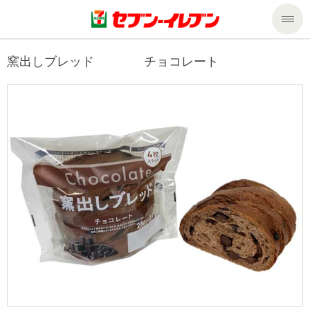
商品のご案内
窯出しブレッド チョコレート
セール・キャンペーン
商品のご案内トップ
今週の新商品
サービス
来週の新商品
企業情報
サービストップ
商品カテゴリ一覧
nanacoトップ
私たちの取組み
企業情報トップ
セブンプレミアム
マルチコピー機でできること
ニュースリリース
サステナビリティ
便利なサービス
食の安全・安心への取組み
マルチコピー機でできることトップ
ごあいさつ
サステナビリティトップ