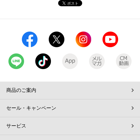
コインランドリー（店舗限定）
保険
セブン‐イレブンの「商品力」
宅配ロッカー（店舗限定）
学び・教育
セブン-イレブンの横顔
自転車シェアリング（店舗限定）
セブン-イレブンの歴史
モバイルバッテリーシェアリング（店舗限定）
モバイルWi-Fiバッテリーシェアリング（店舗限定）
商品のご案内
荷物預かりサービス「ecbocloakエクボクローク」（店舗限定）
セール・キャンペーン
パウダースペース ラブン（店舗限定）
サービス
ソフトバンクギフト