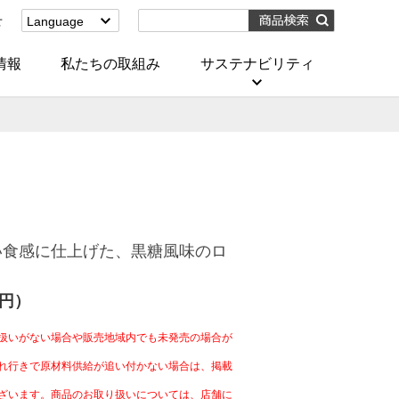
せ
Language
English
(Corporate)
情報
私たちの取組み
サステナビリティ
English
(Services)
中文[繁體字]
(服務)
简体中文(服务)
한국어(서비스)
ภาษาไทย
(บริการ)
い食感に仕上げた、黒糖風味のロ
4円）
扱いがない場合や販売地域内でも未発売の場合が
れ行きで原材料供給が追い付かない場合は、掲載
ざいます。商品のお取り扱いについては、店舗に