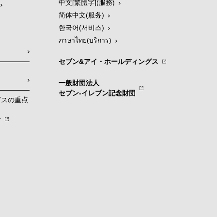
中文[繁體字](服務)
简体中文(服务)
한국어(서비스)
ภาษาไทย(บริการ)
セブン&アイ・ホールディングス
一般財団法人
セブン-イレブン記念財団
グスの重点
針