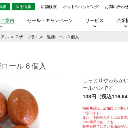
情報
採用情報
店舗検索
ネットショッピング
お問い合わ
のご案内
セール・キャンペーン
サービス
企業
リアル
７ザ・プライス 黒糖ロール６個入
糖ロール６個入
しっとりやわらか
ールパンです。
108円（税込116.6
掲載商品は、店舗により取り
ございます。
また、予想を大きく上回る売
中の商品であっても
販売を終了している場合がご