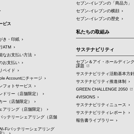
セブン‐イレブンの「商品力」
セブン-イレブンの横顔
セブン-イレブンの歴史
ービス
私たちの取組み
がき・印紙
行ATM
サステナビリティ
能なお支払い方法
セブン＆アイ・ホールディン
のお支払い
課題
リペイド
サステナビリティ活動基本方
le Accountにチャージ
サステナビリティ推進体制
ンフォトサービス
GREEN CHALLENGE 2050
ンドリー（店舗限定）
4VISIONS
カー（店舗限定）
サステナビリティニュース
ェアリング（店舗限定）
サステナビリティレポート
バッテリーシェアリング（店舗
報告書ライブラリー
i-Fiバッテリーシェアリング
定）