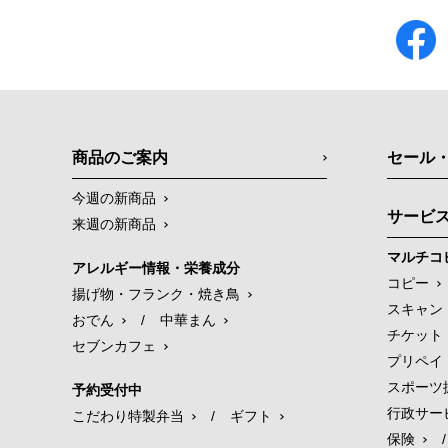
商品のご案内
セール
今週の新商品
サービ
来週の新商品
マルチコ
アレルギー情報・栄養成分
コピー
揚げ物・フランク・焼き鳥
スキャン
おでん
/
中華まん
チケット
セブンカフェ
プリペイ
スポーツ
予約受付中
行政サー
こだわり特製弁当
/
ギフト
保険
/