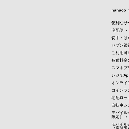
nanaco
便利なサ
宅配便
切手・は
セブン銀
ご利用可
各種料金
スマホプ
レジでApp
オンライ
コインラ
宅配ロッ
自転車シ
モバイル
限定）
モバイルW
（店舗限