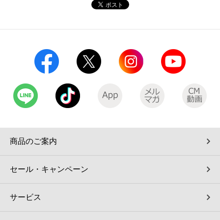
コインランドリー（店舗限定）
保険
セブン‐イレブンの「商品力」
宅配ロッカー（店舗限定）
学び・教育
セブン-イレブンの横顔
自転車シェアリング（店舗限定）
セブン-イレブンの歴史
モバイルバッテリーシェアリング（店舗限定）
モバイルWi-Fiバッテリーシェアリング（店舗限定）
商品のご案内
荷物預かりサービス「ecbocloakエクボクローク」（店舗限定）
セール・キャンペーン
パウダースペース ラブン（店舗限定）
サービス
ソフトバンクギフト