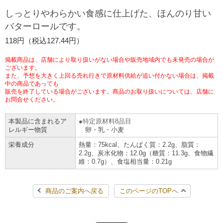
しっとりやわらかい食感に仕上げた、ほんのり甘い
チケットサービス
宅配便
ギフト
コピー
企業理念
セブン＆アイ・ホールディングスの重点課題
バターロールです。
加盟店オーナー募集
物件募集・購入
セブン‐イレブンでお受取り
セブンチケット
118円（税込127.44円）
切手・はがき・印紙
プリペイドカード・金券
プリント
会社概要
サステナビリティ活動基本方針
アルバイト情報
採用情報
掲載商品は、店舗により取り扱いがない場合や販売地域内でも未発売の場合が
タワーレコード
停電時のサービス停止のお知らせ
チケットぴあ
ございます。
セブン銀行ATM
ニンテンドー・ダウンロードカード
スキャン
貸借対照表・損益計算書
サステナビリティ推進体制
また、予想を大きく上回る売れ行きで原材料供給が追い付かない場合は、掲載
店舗検索
ネットショッピング
中の商品であっても
お問い合わせ
販売を終了している場合がございます。商品のお取り扱いについては、店舗に
セブンネットショッピング
イープラス
ご利用可能なお支払い方法
ファクス
沿革
GREEN CHALLENGE 2050
お問合せください。
Language
本製品に含まれるア
特定原材料8品目
CNプレイガイド
各種料金のお支払い
チケット
国内店舗数
4VISIONS
レルギー物質
卵・乳・小麦
English (Corporate)
栄養成分
熱量：75kcal、たんぱく質：2.2g、脂質：
English (Services)
JTB
スマホプリペイド
2.2g、炭水化物：12.0g（糖質：11.3g、食物繊
プリペイドサービス
売上高、店舗数推移
サステナビリティニュース
維：0.7g）、食塩相当量：0.21g
中文[繁體字](服務)
レジでApple Accountにチャージ
スポーツ振興くじ
セブン‐イレブンの海外事業
简体中文(服务)
サステナビリティレポート
商品のご案内へ戻る
このページのTOPへ
한국어(서비스)
オンラインフォトサービス
行政サービス
データで見るセブン‐イレブン
報告書ライブラリー
ภาษาไทย(บริการ)