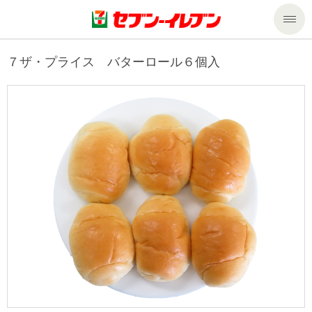
商品のご案内
７ザ・プライス バターロール６個入
セール・キャンペーン
商品のご案内トップ
今週の新商品
サービス
来週の新商品
企業情報
サービストップ
商品カテゴリ一覧
nanacoトップ
私たちの取組み
企業情報トップ
セブンプレミアム
マルチコピー機でできること
ニュースリリース
サステナビリティ
便利なサービス
食の安全・安心への取組み
マルチコピー機でできることトップ
ごあいさつ
サステナビリティトップ