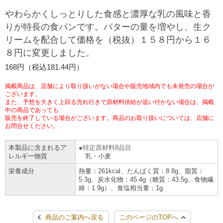
チケットサービス
宅配便
やわらかくしっとりした食感と濃厚な乳の風味と香
ギフト
コピー
企業理念
セブン＆アイ・ホールディングスの重点課題
りが特長の食パンです。バターの量を増やし、生ク
加盟店オーナー募集
物件募集・購入
リームを配合して価格を（税抜）１５８円から１６
セブン‐イレブンでお受取り
セブンチケット
切手・はがき・印紙
プリペイドカード・金券
プリント
会社概要
サステナビリティ活動基本方針
８円に変更しました。
アルバイト情報
採用情報
タワーレコード
停電時のサービス停止のお知らせ
168円（税込181.44円）
チケットぴあ
セブン銀行ATM
ニンテンドー・ダウンロードカード
スキャン
貸借対照表・損益計算書
サステナビリティ推進体制
店舗検索
ネットショッピング
掲載商品は、店舗により取り扱いがない場合や販売地域内でも未発売の場合が
お問い合わせ
セブンネットショッピング
ございます。
イープラス
ご利用可能なお支払い方法
ファクス
沿革
GREEN CHALLENGE 2050
また、予想を大きく上回る売れ行きで原材料供給が追い付かない場合は、掲載
中の商品であっても
Language
販売を終了している場合がございます。商品のお取り扱いについては、店舗に
CNプレイガイド
各種料金のお支払い
チケット
国内店舗数
お問合せください。
4VISIONS
English (Corporate)
English (Services)
本製品に含まれるア
特定原材料8品目
JTB
スマホプリペイド
プリペイドサービス
売上高、店舗数推移
サステナビリティニュース
レルギー物質
乳・小麦
中文[繁體字](服務)
栄養成分
熱量：261kcal、たんぱく質：8.8g、脂質：
5.3g、炭水化物：45.4g（糖質：43.5g、食物繊
レジでApple Accountにチャージ
スポーツ振興くじ
セブン‐イレブンの海外事業
简体中文(服务)
サステナビリティレポート
維：1.9g）、食塩相当量：1g
한국어(서비스)
オンラインフォトサービス
行政サービス
データで見るセブン‐イレブン
報告書ライブラリー
ภาษาไทย(บริการ)
商品のご案内へ戻る
このページのTOPへ