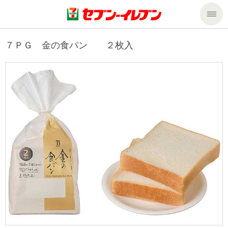
商品のご案内
７ＰＧ 金の食パン ２枚入
セール・キャンペーン
商品のご案内トップ
今週の新商品
サービス
来週の新商品
企業情報
サービストップ
商品カテゴリ一覧
nanacoトップ
私たちの取組み
企業情報トップ
セブンプレミアム
マルチコピー機でできること
ニュースリリース
サステナビリティ
便利なサービス
食の安全・安心への取組み
マルチコピー機でできることトップ
ごあいさつ
サステナビリティトップ