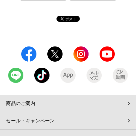
コインランドリー（店舗限定）
保険
セブン‐イレブンの「商品力」
宅配ロッカー（店舗限定）
学び・教育
セブン-イレブンの横顔
自転車シェアリング（店舗限定）
セブン-イレブンの歴史
モバイルバッテリーシェアリング（店舗限定）
モバイルWi-Fiバッテリーシェアリング（店舗限定）
荷物預かりサービス「ecbocloakエクボクローク」（店舗限定）
商品のご案内
パウダースペース ラブン（店舗限定）
セール・キャンペーン
ソフトバンクギフト