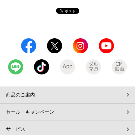
コインランドリー（店舗限定）
保険
セブン‐イレブンの「商品力」
宅配ロッカー（店舗限定）
学び・教育
セブン-イレブンの横顔
自転車シェアリング（店舗限定）
セブン-イレブンの歴史
モバイルバッテリーシェアリング（店舗限定）
モバイルWi-Fiバッテリーシェアリング（店舗限定）
荷物預かりサービス「ecbocloakエクボクローク」（店舗限定）
商品のご案内
パウダースペース ラブン（店舗限定）
セール・キャンペーン
ソフトバンクギフト
サービス