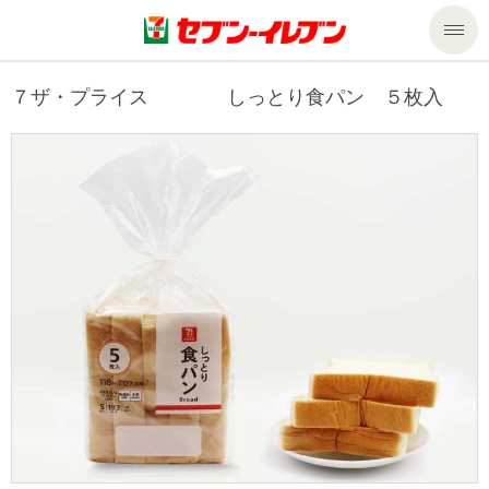
商品のご案内
７ザ・プライス しっとり食パン ５枚入
セール・キャンペーン
商品のご案内トップ
今週の新商品
サービス
来週の新商品
企業情報
サービストップ
商品カテゴリ一覧
nanacoトップ
私たちの取組み
企業情報トップ
セブンプレミアム
マルチコピー機でできること
ニュースリリース
サステナビリティ
便利なサービス
食の安全・安心への取組み
マルチコピー機でできることトップ
ごあいさつ
サステナビリティトップ