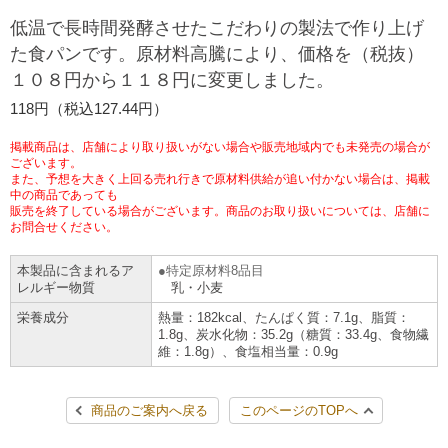
チケットサービス
宅配便
低温で長時間発酵させたこだわりの製法で作り上げ
ギフト
コピー
企業理念
セブン＆アイ・ホールディングスの重点課題
た食パンです。原材料高騰により、価格を（税抜）
加盟店オーナー募集
物件募集・購入
１０８円から１１８円に変更しました。
セブン‐イレブンでお受取り
セブンチケット
切手・はがき・印紙
プリペイドカード・金券
プリント
会社概要
サステナビリティ活動基本方針
118円（税込127.44円）
アルバイト情報
採用情報
タワーレコード
停電時のサービス停止のお知らせ
チケットぴあ
セブン銀行ATM
ニンテンドー・ダウンロードカード
スキャン
貸借対照表・損益計算書
サステナビリティ推進体制
掲載商品は、店舗により取り扱いがない場合や販売地域内でも未発売の場合が
店舗検索
ネットショッピング
ございます。
また、予想を大きく上回る売れ行きで原材料供給が追い付かない場合は、掲載
お問い合わせ
セブンネットショッピング
イープラス
ご利用可能なお支払い方法
ファクス
中の商品であっても
沿革
GREEN CHALLENGE 2050
販売を終了している場合がございます。商品のお取り扱いについては、店舗に
Language
お問合せください。
CNプレイガイド
各種料金のお支払い
チケット
国内店舗数
4VISIONS
English (Corporate)
本製品に含まれるア
特定原材料8品目
レルギー物質
乳・小麦
English (Services)
JTB
スマホプリペイド
プリペイドサービス
売上高、店舗数推移
サステナビリティニュース
栄養成分
熱量：182kcal、たんぱく質：7.1g、脂質：
中文[繁體字](服務)
1.8g、炭水化物：35.2g（糖質：33.4g、食物繊
維：1.8g）、食塩相当量：0.9g
レジでApple Accountにチャージ
スポーツ振興くじ
セブン‐イレブンの海外事業
简体中文(服务)
サステナビリティレポート
한국어(서비스)
商品のご案内へ戻る
このページのTOPへ
オンラインフォトサービス
行政サービス
データで見るセブン‐イレブン
報告書ライブラリー
ภาษาไทย(บริการ)