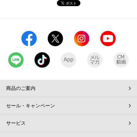
コインランドリー（店舗限定）
保険
セブン‐イレブンの「商品力」
宅配ロッカー（店舗限定）
学び・教育
セブン-イレブンの横顔
自転車シェアリング（店舗限定）
セブン-イレブンの歴史
モバイルバッテリーシェアリング（店舗限定）
モバイルWi-Fiバッテリーシェアリング（店舗限定）
商品のご案内
荷物預かりサービス「ecbocloakエクボクローク」（店舗限定）
セール・キャンペーン
パウダースペース ラブン（店舗限定）
サービス
ソフトバンクギフト