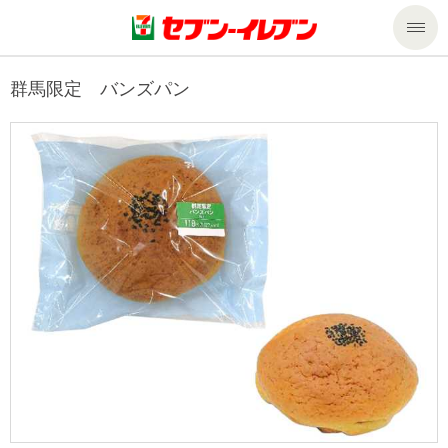
商品のご案内
群馬限定 バンズパン
セール・キャンペーン
商品のご案内トップ
今週の新商品
サービス
来週の新商品
企業情報
サービストップ
商品カテゴリ一覧
nanacoトップ
私たちの取組み
企業情報トップ
セブンプレミアム
マルチコピー機でできること
ニュースリリース
サステナビリティ
便利なサービス
食の安全・安心への取組み
マルチコピー機でできることトップ
ごあいさつ
サステナビリティトップ