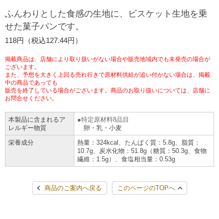
チケットサービス
宅配便
ふんわりとした食感の生地に、ビスケット生地を乗
ギフト
コピー
企業理念
セブン＆アイ・ホールディングスの重点課題
せた菓子パンです。
加盟店オーナー募集
物件募集・購入
セブン‐イレブンでお受取り
セブンチケット
切手・はがき・印紙
118円（税込127.44円）
プリペイドカード・金券
プリント
会社概要
サステナビリティ活動基本方針
アルバイト情報
採用情報
掲載商品は、店舗により取り扱いがない場合や販売地域内でも未発売の場合が
タワーレコード
停電時のサービス停止のお知らせ
チケットぴあ
セブン銀行ATM
ございます。
ニンテンドー・ダウンロードカード
スキャン
貸借対照表・損益計算書
サステナビリティ推進体制
また、予想を大きく上回る売れ行きで原材料供給が追い付かない場合は、掲載
店舗検索
ネットショッピング
中の商品であっても
お問い合わせ
販売を終了している場合がございます。商品のお取り扱いについては、店舗に
セブンネットショッピング
イープラス
ご利用可能なお支払い方法
ファクス
沿革
GREEN CHALLENGE 2050
お問合せください。
Language
本製品に含まれるア
特定原材料8品目
CNプレイガイド
各種料金のお支払い
チケット
国内店舗数
4VISIONS
English (Corporate)
レルギー物質
卵・乳・小麦
栄養成分
熱量：324kcal、たんぱく質：5.8g、脂質：
English (Services)
JTB
スマホプリペイド
プリペイドサービス
10.7g、炭水化物：51.8g（糖質：50.3g、食物
売上高、店舗数推移
サステナビリティニュース
繊維：1.5g）、食塩相当量：0.53g
中文[繁體字](服務)
レジでApple Accountにチャージ
スポーツ振興くじ
セブン‐イレブンの海外事業
简体中文(服务)
サステナビリティレポート
商品のご案内へ戻る
このページのTOPへ
한국어(서비스)
オンラインフォトサービス
行政サービス
データで見るセブン‐イレブン
報告書ライブラリー
ภาษาไทย(บริการ)