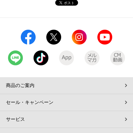
コインランドリー（店舗限定）
保険
セブン‐イレブンの「商品力」
宅配ロッカー（店舗限定）
学び・教育
セブン-イレブンの横顔
自転車シェアリング（店舗限定）
セブン-イレブンの歴史
モバイルバッテリーシェアリング（店舗限定）
モバイルWi-Fiバッテリーシェアリング（店舗限定）
商品のご案内
荷物預かりサービス「ecbocloakエクボクローク」（店舗限定）
セール・キャンペーン
パウダースペース ラブン（店舗限定）
サービス
ソフトバンクギフト