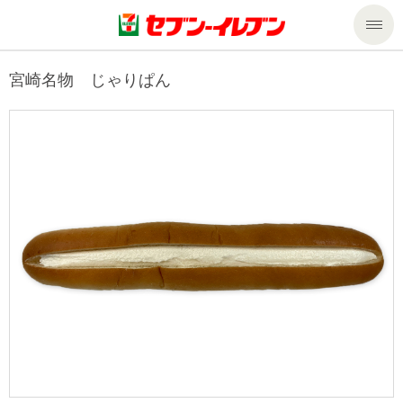
商品のご案内
宮崎名物 じゃりぱん
セール・キャンペーン
商品のご案内トップ
今週の新商品
サービス
来週の新商品
企業情報
サービストップ
商品カテゴリ一覧
nanacoトップ
私たちの取組み
企業情報トップ
セブンプレミアム
マルチコピー機でできること
ニュースリリース
サステナビリティ
便利なサービス
食の安全・安心への取組み
マルチコピー機でできることトップ
ごあいさつ
サステナビリティトップ