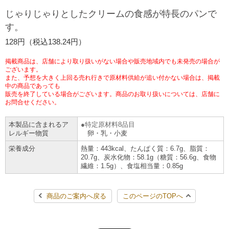
じゃりじゃりとしたクリームの食感が特長のパンで
チケットサービス
宅配便
ギフト
コピー
企業理念
セブン＆アイ・ホールディングスの重点課題
す。
加盟店オーナー募集
物件募集・購入
セブン‐イレブンでお受取り
セブンチケット
128円（税込138.24円）
切手・はがき・印紙
プリペイドカード・金券
プリント
会社概要
サステナビリティ活動基本方針
アルバイト情報
採用情報
掲載商品は、店舗により取り扱いがない場合や販売地域内でも未発売の場合が
タワーレコード
停電時のサービス停止のお知らせ
チケットぴあ
ございます。
セブン銀行ATM
ニンテンドー・ダウンロードカード
スキャン
貸借対照表・損益計算書
サステナビリティ推進体制
また、予想を大きく上回る売れ行きで原材料供給が追い付かない場合は、掲載
店舗検索
ネットショッピング
中の商品であっても
お問い合わせ
販売を終了している場合がございます。商品のお取り扱いについては、店舗に
セブンネットショッピング
イープラス
ご利用可能なお支払い方法
ファクス
沿革
GREEN CHALLENGE 2050
お問合せください。
Language
本製品に含まれるア
特定原材料8品目
CNプレイガイド
各種料金のお支払い
チケット
国内店舗数
4VISIONS
レルギー物質
卵・乳・小麦
English (Corporate)
栄養成分
熱量：443kcal、たんぱく質：6.7g、脂質：
English (Services)
JTB
スマホプリペイド
20.7g、炭水化物：58.1g（糖質：56.6g、食物
プリペイドサービス
売上高、店舗数推移
サステナビリティニュース
繊維：1.5g）、食塩相当量：0.85g
中文[繁體字](服務)
レジでApple Accountにチャージ
スポーツ振興くじ
セブン‐イレブンの海外事業
简体中文(服务)
サステナビリティレポート
商品のご案内へ戻る
このページのTOPへ
한국어(서비스)
オンラインフォトサービス
行政サービス
データで見るセブン‐イレブン
報告書ライブラリー
ภาษาไทย(บริการ)