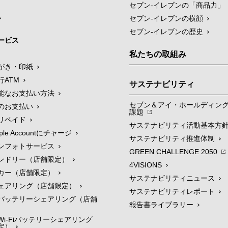
セブン‐イレブンの「商品力」
セブン-イレブンの横顔
セブン-イレブンの歴史
ービス
私たちの取組み
がき・印紙
行ATM
サステナビリティ
能なお支払い方法
セブン＆アイ・ホールディン
のお支払い
課題
リペイド
サステナビリティ活動基本方
le Accountにチャージ
サステナビリティ推進体制
ンフォトサービス
GREEN CHALLENGE 2050
ンドリー（店舗限定）
4VISIONS
カー（店舗限定）
サステナビリティニュース
ェアリング（店舗限定）
サステナビリティレポート
バッテリーシェアリング（店舗
報告書ライブラリー
i-Fiバッテリーシェアリング
定）