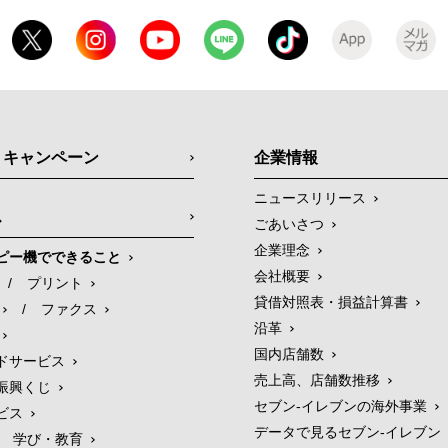
・キャンペーン
企業情報
ニュースリリース
ス
ごあいさつ
企業理念
ピー機でできること
会社概要
/
プリント
貸借対照表・損益計算書
/
ファクス
沿革
国内店舗数
ドサービス
売上高、店舗数推移
振興くじ
セブン‐イレブンの海外事業
ビス
データで見るセブン‐イレブン
学び・教育