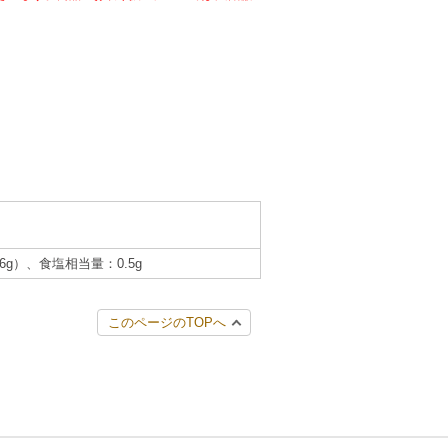
.6g）、食塩相当量：0.5g
このページのTOPへ