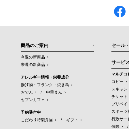
商品のご案内
セール
今週の新商品
サービ
来週の新商品
マルチコ
アレルギー情報・栄養成分
コピー
揚げ物・フランク・焼き鳥
スキャン
おでん
/
中華まん
チケット
セブンカフェ
プリペイ
スポーツ
予約受付中
行政サー
こだわり特製弁当
/
ギフト
保険
/