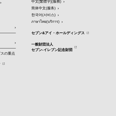
中文[繁體字](服務)
简体中文(服务)
한국어(서비스)
ภาษาไทย(บริการ)
セブン&アイ・ホールディングス
一般財団法人
セブン-イレブン記念財団
グスの重点
針