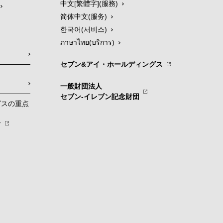
中文[繁體字](服務)
简体中文(服务)
한국어(서비스)
ภาษาไทย(บริการ)
セブン&アイ・ホールディングス
一般財団法人
セブン-イレブン記念財団
グスの重点
針