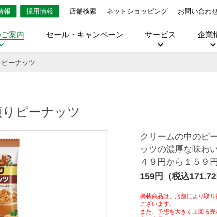
情報
採用情報
店舗検索
ネットショッピング
お問い合わ
のご案内
セール・キャンペーン
サービス
企業
ピーナッツ
りピーナッツ
クリームの中のピ
ッツの濃厚な味わ
４９円から１５９
159円（税込171.7
掲載商品は、店舗により取り
ございます。
また、予想を大きく上回る売