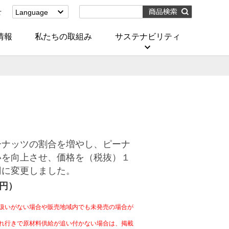
せ
Language
English
(Corporate)
情報
私たちの取組み
サステナビリティ
English
(Services)
中文[繁體字]
(服務)
简体中文(服务)
한국어(서비스)
ภาษาไทย
(บริการ)
ーナッツの割合を増やし、ピーナ
いを向上させ、価格を（税抜）１
円に変更しました。
2円）
扱いがない場合や販売地域内でも未発売の場合が
れ行きで原材料供給が追い付かない場合は、掲載