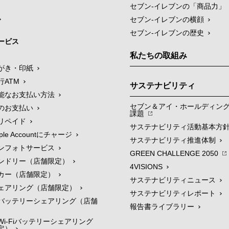
セブン‐イレブンの「商品力」
セブン-イレブンの横顔
セブン-イレブンの歴史
ービス
私たちの取組み
がき・印紙
行ATM
サステナビリティ
能なお支払い方法
セブン＆アイ・ホールディン
のお支払い
課題
リペイド
サステナビリティ活動基本方
le Accountにチャージ
サステナビリティ推進体制
ンフォトサービス
GREEN CHALLENGE 2050
ンドリー（店舗限定）
4VISIONS
カー（店舗限定）
サステナビリティニュース
ェアリング（店舗限定）
サステナビリティレポート
バッテリーシェアリング（店舗
報告書ライブラリー
i-Fiバッテリーシェアリング
定）