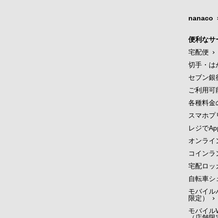
nanaco
便利なサ
宅配便
切手・は
セブン銀
ご利用可
各種料金
スマホプ
レジでApp
オンライ
コインラ
宅配ロッ
自転車シ
モバイル
限定）
モバイルW
（店舗限