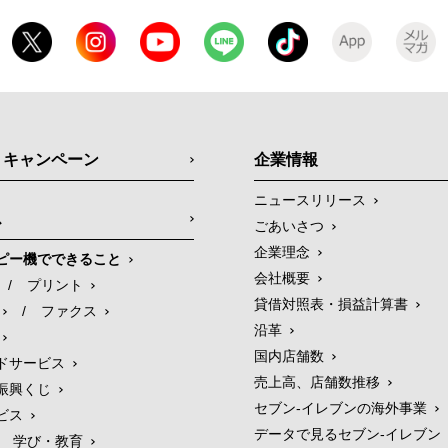
・キャンペーン
企業情報
ニュースリリース
ス
ごあいさつ
企業理念
ピー機でできること
会社概要
/
プリント
貸借対照表・損益計算書
/
ファクス
沿革
国内店舗数
ドサービス
売上高、店舗数推移
振興くじ
セブン‐イレブンの海外事業
ビス
データで見るセブン‐イレブン
学び・教育