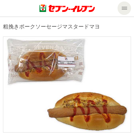
商品のご案内
粗挽きポークソーセージマスタードマヨ
セール・キャンペーン
商品のご案内トップ
今週の新商品
サービス
来週の新商品
企業情報
サービストップ
商品カテゴリ一覧
nanacoトップ
私たちの取組み
企業情報トップ
セブンプレミアム
マルチコピー機でできること
ニュースリリース
サステナビリティ
便利なサービス
食の安全・安心への取組み
マルチコピー機でできることトップ
ごあいさつ
サステナビリティトップ