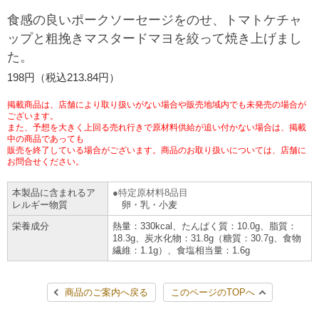
チケットサービス
宅配便
食感の良いポークソーセージをのせ、トマトケチャ
ギフト
コピー
企業理念
セブン＆アイ・ホールディングスの重点課題
ップと粗挽きマスタードマヨを絞って焼き上げまし
加盟店オーナー募集
物件募集・購入
た。
セブン‐イレブンでお受取り
セブンチケット
切手・はがき・印紙
プリペイドカード・金券
プリント
会社概要
サステナビリティ活動基本方針
198円（税込213.84円）
アルバイト情報
採用情報
タワーレコード
停電時のサービス停止のお知らせ
チケットぴあ
セブン銀行ATM
ニンテンドー・ダウンロードカード
スキャン
貸借対照表・損益計算書
サステナビリティ推進体制
掲載商品は、店舗により取り扱いがない場合や販売地域内でも未発売の場合が
店舗検索
ネットショッピング
ございます。
また、予想を大きく上回る売れ行きで原材料供給が追い付かない場合は、掲載
お問い合わせ
セブンネットショッピング
イープラス
ご利用可能なお支払い方法
ファクス
中の商品であっても
沿革
GREEN CHALLENGE 2050
販売を終了している場合がございます。商品のお取り扱いについては、店舗に
Language
お問合せください。
CNプレイガイド
各種料金のお支払い
チケット
国内店舗数
4VISIONS
English (Corporate)
本製品に含まれるア
特定原材料8品目
レルギー物質
卵・乳・小麦
English (Services)
JTB
スマホプリペイド
プリペイドサービス
売上高、店舗数推移
サステナビリティニュース
栄養成分
熱量：330kcal、たんぱく質：10.0g、脂質：
中文[繁體字](服務)
18.3g、炭水化物：31.8g（糖質：30.7g、食物
繊維：1.1g）、食塩相当量：1.6g
レジでApple Accountにチャージ
スポーツ振興くじ
セブン‐イレブンの海外事業
简体中文(服务)
サステナビリティレポート
한국어(서비스)
商品のご案内へ戻る
このページのTOPへ
オンラインフォトサービス
行政サービス
データで見るセブン‐イレブン
報告書ライブラリー
ภาษาไทย(บริการ)