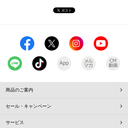
コインランドリー（店舗限定）
保険
セブン‐イレブンの「商品力」
宅配ロッカー（店舗限定）
学び・教育
セブン-イレブンの横顔
自転車シェアリング（店舗限定）
セブン-イレブンの歴史
モバイルバッテリーシェアリング（店舗限定）
モバイルWi-Fiバッテリーシェアリング（店舗限定）
荷物預かりサービス「ecbocloakエクボクローク」（店舗限定）
商品のご案内
パウダースペース ラブン（店舗限定）
セール・キャンペーン
ソフトバンクギフト
サービス