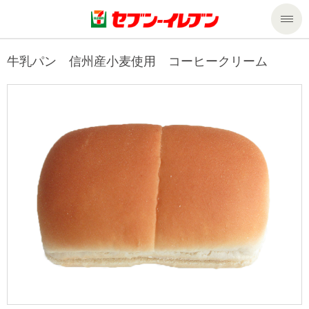
商品のご案内
牛乳パン 信州産小麦使用 コーヒークリーム
セール・キャンペーン
商品のご案内トップ
今週の新商品
サービス
来週の新商品
企業情報
サービストップ
商品カテゴリ一覧
nanacoトップ
私たちの取組み
企業情報トップ
セブンプレミアム
マルチコピー機でできること
ニュースリリース
サステナビリティ
便利なサービス
食の安全・安心への取組み
マルチコピー機でできることトップ
ごあいさつ
サステナビリティトップ