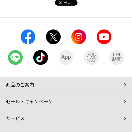
コインランドリー（店舗限定）
保険
セブン‐イレブンの「商品力」
宅配ロッカー（店舗限定）
学び・教育
セブン-イレブンの横顔
自転車シェアリング（店舗限定）
セブン-イレブンの歴史
モバイルバッテリーシェアリング（店舗限定）
モバイルWi-Fiバッテリーシェアリング（店舗限定）
商品のご案内
荷物預かりサービス「ecbocloakエクボクローク」（店舗限定）
セール・キャンペーン
パウダースペース ラブン（店舗限定）
サービス
ソフトバンクギフト