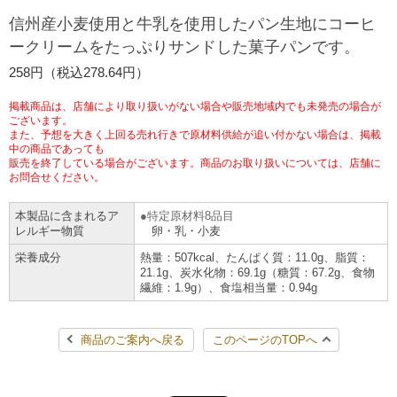
信州産小麦使用と牛乳を使用したパン生地にコーヒ
チケットサービス
宅配便
ギフト
コピー
企業理念
セブン＆アイ・ホールディングスの重点課題
ークリームをたっぷりサンドした菓子パンです。
加盟店オーナー募集
物件募集・購入
セブン‐イレブンでお受取り
セブンチケット
258円（税込278.64円）
切手・はがき・印紙
プリペイドカード・金券
プリント
会社概要
サステナビリティ活動基本方針
アルバイト情報
採用情報
掲載商品は、店舗により取り扱いがない場合や販売地域内でも未発売の場合が
タワーレコード
停電時のサービス停止のお知らせ
チケットぴあ
ございます。
セブン銀行ATM
ニンテンドー・ダウンロードカード
スキャン
貸借対照表・損益計算書
サステナビリティ推進体制
また、予想を大きく上回る売れ行きで原材料供給が追い付かない場合は、掲載
店舗検索
ネットショッピング
中の商品であっても
お問い合わせ
販売を終了している場合がございます。商品のお取り扱いについては、店舗に
セブンネットショッピング
イープラス
ご利用可能なお支払い方法
ファクス
沿革
GREEN CHALLENGE 2050
お問合せください。
Language
本製品に含まれるア
特定原材料8品目
CNプレイガイド
各種料金のお支払い
チケット
国内店舗数
4VISIONS
レルギー物質
卵・乳・小麦
English (Corporate)
栄養成分
熱量：507kcal、たんぱく質：11.0g、脂質：
English (Services)
JTB
スマホプリペイド
21.1g、炭水化物：69.1g（糖質：67.2g、食物
プリペイドサービス
売上高、店舗数推移
サステナビリティニュース
繊維：1.9g）、食塩相当量：0.94g
中文[繁體字](服務)
レジでApple Accountにチャージ
スポーツ振興くじ
セブン‐イレブンの海外事業
简体中文(服务)
サステナビリティレポート
商品のご案内へ戻る
このページのTOPへ
한국어(서비스)
オンラインフォトサービス
行政サービス
データで見るセブン‐イレブン
報告書ライブラリー
ภาษาไทย(บริการ)