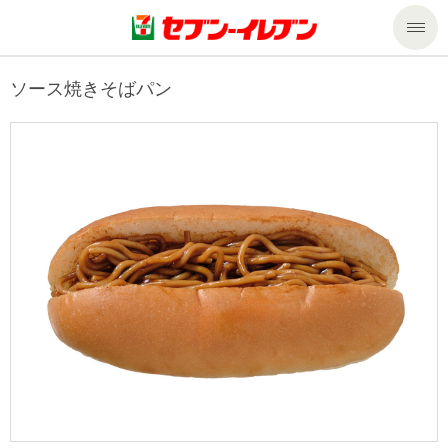
商品のご案内
ソース焼きそばパン
セール・キャンペーン
商品のご案内トップ
今週の新商品
サービス
来週の新商品
企業情報
サービストップ
商品カテゴリ一覧
nanacoトップ
私たちの取組み
企業情報トップ
セブンプレミアム
マルチコピー機でできること
ニュースリリース
サステナビリティ
便利なサービス
食の安全・安心への取組み
マルチコピー機でできることトップ
ごあいさつ
サステナビリティトップ