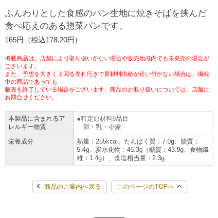
ふんわりとした食感のパン生地に焼きそばを挟んだ
チケットサービス
宅配便
ギフト
コピー
企業理念
セブン＆アイ・ホールディングスの重点課題
食べ応えのある惣菜パンです。
加盟店オーナー募集
物件募集・購入
セブン‐イレブンでお受取り
セブンチケット
165円（税込178.20円）
切手・はがき・印紙
プリペイドカード・金券
プリント
会社概要
サステナビリティ活動基本方針
アルバイト情報
採用情報
掲載商品は、店舗により取り扱いがない場合や販売地域内でも未発売の場合が
タワーレコード
停電時のサービス停止のお知らせ
チケットぴあ
ございます。
セブン銀行ATM
ニンテンドー・ダウンロードカード
スキャン
貸借対照表・損益計算書
サステナビリティ推進体制
また、予想を大きく上回る売れ行きで原材料供給が追い付かない場合は、掲載
店舗検索
ネットショッピング
中の商品であっても
お問い合わせ
販売を終了している場合がございます。商品のお取り扱いについては、店舗に
セブンネットショッピング
イープラス
ご利用可能なお支払い方法
ファクス
沿革
GREEN CHALLENGE 2050
お問合せください。
Language
本製品に含まれるア
特定原材料8品目
CNプレイガイド
各種料金のお支払い
チケット
国内店舗数
4VISIONS
レルギー物質
卵・乳・小麦
English (Corporate)
栄養成分
熱量：255kcal、たんぱく質：7.0g、脂質：
English (Services)
JTB
スマホプリペイド
5.4g、炭水化物：45.3g（糖質：43.9g、食物繊
プリペイドサービス
売上高、店舗数推移
サステナビリティニュース
維：1.4g）、食塩相当量：2.3g
中文[繁體字](服務)
レジでApple Accountにチャージ
スポーツ振興くじ
セブン‐イレブンの海外事業
简体中文(服务)
サステナビリティレポート
商品のご案内へ戻る
このページのTOPへ
한국어(서비스)
オンラインフォトサービス
行政サービス
データで見るセブン‐イレブン
報告書ライブラリー
ภาษาไทย(บริการ)