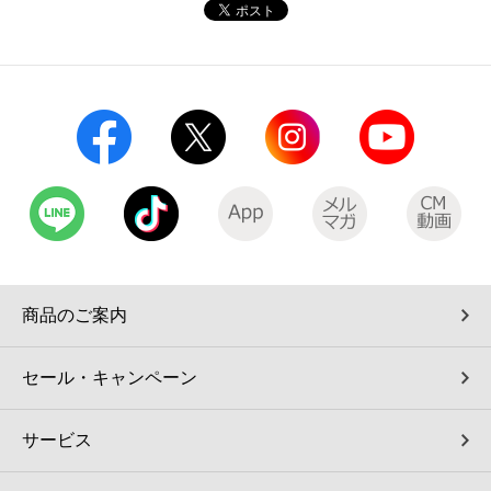
コインランドリー（店舗限定）
保険
セブン‐イレブンの「商品力」
宅配ロッカー（店舗限定）
学び・教育
セブン-イレブンの横顔
自転車シェアリング（店舗限定）
セブン-イレブンの歴史
モバイルバッテリーシェアリング（店舗限定）
モバイルWi-Fiバッテリーシェアリング（店舗限定）
商品のご案内
荷物預かりサービス「ecbocloakエクボクローク」（店舗限定）
セール・キャンペーン
パウダースペース ラブン（店舗限定）
サービス
ソフトバンクギフト