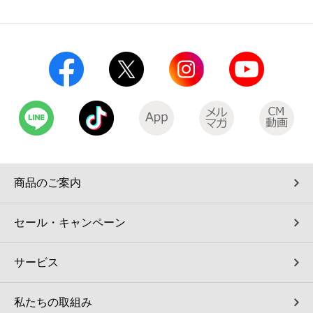
コインランドリー（店舗限定）
保険
セブン‐イレブンの「商品力」
宅配ロッカー（店舗限定）
学び・教育
セブン-イレブンの横顔
自転車シェアリング（店舗限定）
セブン-イレブンの歴史
モバイルバッテリーシェアリング（店舗限定）
モバイルWi-Fiバッテリーシェアリング（店舗限定）
商品のご案内
荷物預かりサービス「ecbocloakエクボクローク」（店舗限定）
セール・キャンペーン
パウダースペース ラブン（店舗限定）
サービス
ソフトバンクギフト
私たちの取組み