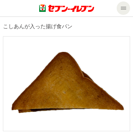
商品のご案内
こしあんが入った揚げ食パン
セール・キャンペーン
商品のご案内トップ
今週の新商品
サービス
来週の新商品
企業情報
サービストップ
商品カテゴリ一覧
nanacoトップ
私たちの取組み
企業情報トップ
セブンプレミアム
マルチコピー機でできること
ニュースリリース
サステナビリティ
便利なサービス
食の安全・安心への取組み
マルチコピー機でできることトップ
ごあいさつ
サステナビリティトップ