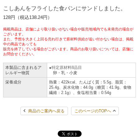
こしあんをフライした食パンにサンドしました。
チケットサービス
宅配便
ギフト
コピー
企業理念
セブン＆アイ・ホールディングスの重点課題
128円（税込138.24円）
加盟店オーナー募集
物件募集・購入
セブン‐イレブンでお受取り
セブンチケット
切手・はがき・印紙
プリペイドカード・金券
プリント
会社概要
サステナビリティ活動基本方針
掲載商品は、店舗により取り扱いがない場合や販売地域内でも未発売の場合が
アルバイト情報
採用情報
ございます。
また、予想を大きく上回る売れ行きで原材料供給が追い付かない場合は、掲載
タワーレコード
停電時のサービス停止のお知らせ
チケットぴあ
セブン銀行ATM
ニンテンドー・ダウンロードカード
スキャン
貸借対照表・損益計算書
中の商品であっても
サステナビリティ推進体制
販売を終了している場合がございます。商品のお取り扱いについては、店舗に
店舗検索
ネットショッピング
お問合せください。
お問い合わせ
セブンネットショッピング
イープラス
ご利用可能なお支払い方法
ファクス
沿革
GREEN CHALLENGE 2050
本製品に含まれるア
特定原材料8品目
Language
レルギー物質
卵・乳・小麦
CNプレイガイド
各種料金のお支払い
チケット
国内店舗数
4VISIONS
English (Corporate)
栄養成分
熱量：422kcal、たんぱく質：5.5g、脂質：
25.4g、炭水化物：44.0g（糖質：41.9g、食物
English (Services)
繊維：2.1g）、食塩相当量：0.54g
JTB
スマホプリペイド
プリペイドサービス
売上高、店舗数推移
サステナビリティニュース
中文[繁體字](服務)
商品のご案内へ戻る
このページのTOPへ
レジでApple Accountにチャージ
スポーツ振興くじ
セブン‐イレブンの海外事業
简体中文(服务)
サステナビリティレポート
한국어(서비스)
オンラインフォトサービス
行政サービス
データで見るセブン‐イレブン
報告書ライブラリー
ภาษาไทย(บริการ)