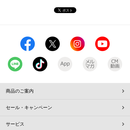
コインランドリー（店舗限定）
保険
セブン‐イレブンの「商品力」
宅配ロッカー（店舗限定）
学び・教育
セブン-イレブンの横顔
自転車シェアリング（店舗限定）
セブン-イレブンの歴史
モバイルバッテリーシェアリング（店舗限定）
モバイルWi-Fiバッテリーシェアリング（店舗限定）
荷物預かりサービス「ecbocloakエクボクローク」（店舗限定）
商品のご案内
パウダースペース ラブン（店舗限定）
セール・キャンペーン
ソフトバンクギフト
サービス