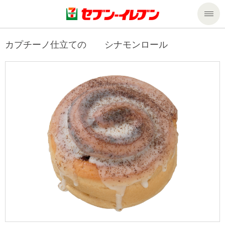
商品のご案内
カプチーノ仕立ての シナモンロール
セール・キャンペーン
商品のご案内トップ
今週の新商品
サービス
来週の新商品
企業情報
サービストップ
商品カテゴリ一覧
nanacoトップ
私たちの取組み
企業情報トップ
セブンプレミアム
マルチコピー機でできること
ニュースリリース
サステナビリティ
便利なサービス
食の安全・安心への取組み
マルチコピー機でできることトップ
ごあいさつ
サステナビリティトップ