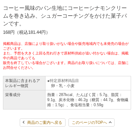
コーヒー風味のパン生地にコーヒーシナモンクリー
チケットサービス
宅配便
ギフト
コピー
企業理念
セブン＆アイ・ホールディングスの重点課題
ムを巻き込み、シュガーコーチングをかけた菓子パ
加盟店オーナー募集
物件募集・購入
ンです。
セブン‐イレブンでお受取り
セブンチケット
切手・はがき・印紙
プリペイドカード・金券
プリント
会社概要
サステナビリティ活動基本方針
168円（税込181.44円）
アルバイト情報
採用情報
タワーレコード
停電時のサービス停止のお知らせ
チケットぴあ
セブン銀行ATM
ニンテンドー・ダウンロードカード
スキャン
貸借対照表・損益計算書
サステナビリティ推進体制
掲載商品は、店舗により取り扱いがない場合や販売地域内でも未発売の場合が
店舗検索
ネットショッピング
ございます。
また、予想を大きく上回る売れ行きで原材料供給が追い付かない場合は、掲載
お問い合わせ
セブンネットショッピング
イープラス
ご利用可能なお支払い方法
中の商品であっても
ファクス
沿革
GREEN CHALLENGE 2050
販売を終了している場合がございます。商品のお取り扱いについては、店舗に
お問合せください。
Language
CNプレイガイド
各種料金のお支払い
チケット
国内店舗数
4VISIONS
English (Corporate)
本製品に含まれるア
特定原材料8品目
レルギー物質
卵・乳・小麦
English (Services)
JTB
スマホプリペイド
プリペイドサービス
売上高、店舗数推移
サステナビリティニュース
栄養成分
熱量：287kcal、たんぱく質：5.7g、脂質：
中文[繁體字](服務)
9.1g、炭水化物：46.2g（糖質：44.7g、食物繊
維：1.5g）、食塩相当量：0.59g
レジでApple Accountにチャージ
スポーツ振興くじ
セブン‐イレブンの海外事業
简体中文(服务)
サステナビリティレポート
한국어(서비스)
商品のご案内へ戻る
このページのTOPへ
オンラインフォトサービス
行政サービス
データで見るセブン‐イレブン
報告書ライブラリー
ภาษาไทย(บริการ)