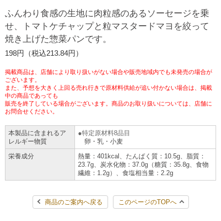
ふんわり食感の生地に肉粒感のあるソーセージを乗
チケットサービス
宅配便
ギフト
コピー
企業理念
セブン＆アイ・ホールディングスの重点課題
せ、トマトケチャップと粒マスタードマヨを絞って
加盟店オーナー募集
物件募集・購入
焼き上げた惣菜パンです。
セブン‐イレブンでお受取り
セブンチケット
切手・はがき・印紙
プリペイドカード・金券
プリント
会社概要
サステナビリティ活動基本方針
198円（税込213.84円）
アルバイト情報
採用情報
タワーレコード
停電時のサービス停止のお知らせ
チケットぴあ
セブン銀行ATM
ニンテンドー・ダウンロードカード
スキャン
貸借対照表・損益計算書
サステナビリティ推進体制
掲載商品は、店舗により取り扱いがない場合や販売地域内でも未発売の場合が
店舗検索
ネットショッピング
ございます。
また、予想を大きく上回る売れ行きで原材料供給が追い付かない場合は、掲載
お問い合わせ
セブンネットショッピング
イープラス
ご利用可能なお支払い方法
中の商品であっても
ファクス
沿革
GREEN CHALLENGE 2050
販売を終了している場合がございます。商品のお取り扱いについては、店舗に
お問合せください。
Language
CNプレイガイド
各種料金のお支払い
チケット
国内店舗数
4VISIONS
English (Corporate)
本製品に含まれるア
特定原材料8品目
レルギー物質
卵・乳・小麦
English (Services)
JTB
スマホプリペイド
プリペイドサービス
売上高、店舗数推移
サステナビリティニュース
栄養成分
熱量：401kcal、たんぱく質：10.5g、脂質：
中文[繁體字](服務)
23.7g、炭水化物：37.0g（糖質：35.8g、食物
繊維：1.2g）、食塩相当量：2.2g
レジでApple Accountにチャージ
スポーツ振興くじ
セブン‐イレブンの海外事業
简体中文(服务)
サステナビリティレポート
한국어(서비스)
商品のご案内へ戻る
このページのTOPへ
オンラインフォトサービス
行政サービス
データで見るセブン‐イレブン
報告書ライブラリー
ภาษาไทย(บริการ)