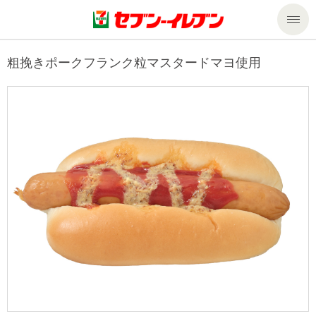
商品のご案内
粗挽きポークフランク粒マスタードマヨ使用
セール・キャンペーン
商品のご案内トップ
今週の新商品
サービス
来週の新商品
企業情報
サービストップ
商品カテゴリ一覧
nanacoトップ
私たちの取組み
企業情報トップ
セブンプレミアム
マルチコピー機でできること
ニュースリリース
サステナビリティ
便利なサービス
食の安全・安心への取組み
マルチコピー機でできることトップ
ごあいさつ
サステナビリティトップ