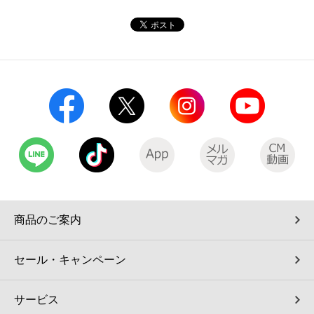
コインランドリー（店舗限定）
保険
セブン‐イレブンの「商品力」
宅配ロッカー（店舗限定）
学び・教育
セブン-イレブンの横顔
自転車シェアリング（店舗限定）
セブン-イレブンの歴史
モバイルバッテリーシェアリング（店舗限定）
モバイルWi-Fiバッテリーシェアリング（店舗限定）
荷物預かりサービス「ecbocloakエクボクローク」（店舗限定）
商品のご案内
パウダースペース ラブン（店舗限定）
セール・キャンペーン
ソフトバンクギフト
サービス