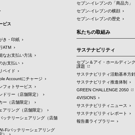
セブン‐イレブンの「商品力」
セブン-イレブンの横顔
セブン-イレブンの歴史
ービス
私たちの取組み
がき・印紙
行ATM
サステナビリティ
能なお支払い方法
セブン＆アイ・ホールディン
のお支払い
課題
リペイド
サステナビリティ活動基本方
le Accountにチャージ
サステナビリティ推進体制
ンフォトサービス
GREEN CHALLENGE 2050
ンドリー（店舗限定）
4VISIONS
カー（店舗限定）
サステナビリティニュース
ェアリング（店舗限定）
サステナビリティレポート
バッテリーシェアリング（店舗
報告書ライブラリー
i-Fiバッテリーシェアリング
定）