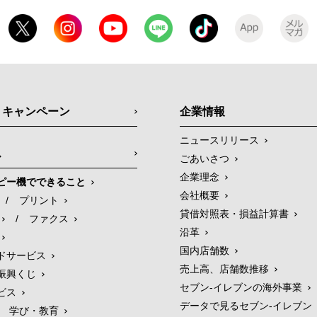
・キャンペーン
企業情報
ニュースリリース
ス
ごあいさつ
企業理念
ピー機でできること
会社概要
/
プリント
貸借対照表・損益計算書
/
ファクス
沿革
国内店舗数
ドサービス
売上高、店舗数推移
振興くじ
セブン‐イレブンの海外事業
ビス
データで見るセブン‐イレブン
学び・教育