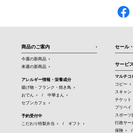
商品のご案内
セール
今週の新商品
サービ
来週の新商品
マルチコ
アレルギー情報・栄養成分
コピー
揚げ物・フランク・焼き鳥
スキャン
おでん
/
中華まん
チケット
セブンカフェ
プリペイ
スポーツ
予約受付中
行政サー
こだわり特製弁当
/
ギフト
保険
/