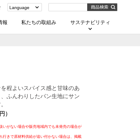
せ
Language
English
(Corporate)
情報
私たちの取組み
サステナビリティ
English
(Services)
中文[繁體字]
(服務)
简体中文(服务)
한국어(서비스)
ภาษาไทย
(บริการ)
ケを程よいスパイス感と甘味のあ
し、ふんわりしたパン生地にサン
す。
4円）
扱いがない場合や販売地域内でも未発売の場合が
れ行きで原材料供給が追い付かない場合は、掲載