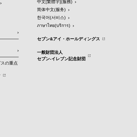
中文[繁體字](服務)
简体中文(服务)
한국어(서비스)
ภาษาไทย(บริการ)
セブン&アイ・ホールディングス
一般財団法人
セブン-イレブン記念財団
グスの重点
針