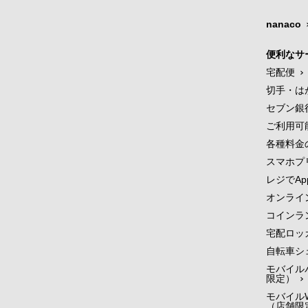
nanaco
便利なサ
宅配便
切手・は
セブン銀
ご利用可
各種料金
スマホプ
レジでApp
オンライ
コインラ
宅配ロッ
自転車シ
モバイル
限定）
モバイルW
（店舗限