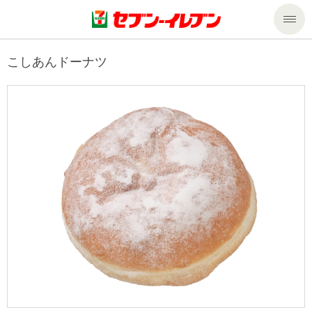
商品のご案内
こしあんドーナツ
セール・キャンペーン
商品のご案内トップ
今週の新商品
サービス
来週の新商品
企業情報
サービストップ
商品カテゴリ一覧
nanacoトップ
私たちの取組み
企業情報トップ
セブンプレミアム
マルチコピー機でできること
ニュースリリース
サステナビリティ
便利なサービス
食の安全・安心への取組み
マルチコピー機でできることトップ
ごあいさつ
サステナビリティトップ