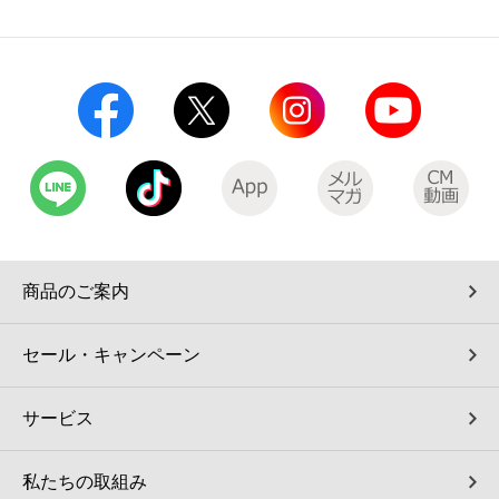
コインランドリー（店舗限定）
保険
セブン‐イレブンの「商品力」
宅配ロッカー（店舗限定）
学び・教育
セブン-イレブンの横顔
自転車シェアリング（店舗限定）
セブン-イレブンの歴史
モバイルバッテリーシェアリング（店舗限定）
モバイルWi-Fiバッテリーシェアリング（店舗限定）
商品のご案内
荷物預かりサービス「ecbocloakエクボクローク」（店舗限定）
セール・キャンペーン
パウダースペース ラブン（店舗限定）
サービス
ソフトバンクギフト
私たちの取組み