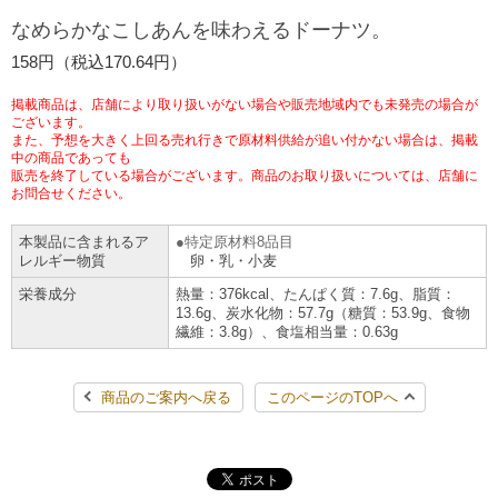
なめらかなこしあんを味わえるドーナツ。
チケットサービス
宅配便
ギフト
コピー
企業理念
セブン＆アイ・ホールディングスの重点課題
158円（税込170.64円）
加盟店オーナー募集
物件募集・購入
セブン‐イレブンでお受取り
セブンチケット
切手・はがき・印紙
プリペイドカード・金券
プリント
会社概要
サステナビリティ活動基本方針
掲載商品は、店舗により取り扱いがない場合や販売地域内でも未発売の場合が
アルバイト情報
採用情報
ございます。
また、予想を大きく上回る売れ行きで原材料供給が追い付かない場合は、掲載
タワーレコード
停電時のサービス停止のお知らせ
チケットぴあ
セブン銀行ATM
ニンテンドー・ダウンロードカード
スキャン
貸借対照表・損益計算書
中の商品であっても
サステナビリティ推進体制
販売を終了している場合がございます。商品のお取り扱いについては、店舗に
店舗検索
ネットショッピング
お問合せください。
お問い合わせ
セブンネットショッピング
イープラス
ご利用可能なお支払い方法
ファクス
沿革
GREEN CHALLENGE 2050
本製品に含まれるア
特定原材料8品目
Language
レルギー物質
卵・乳・小麦
CNプレイガイド
各種料金のお支払い
チケット
国内店舗数
4VISIONS
English (Corporate)
栄養成分
熱量：376kcal、たんぱく質：7.6g、脂質：
13.6g、炭水化物：57.7g（糖質：53.9g、食物
English (Services)
繊維：3.8g）、食塩相当量：0.63g
JTB
スマホプリペイド
プリペイドサービス
売上高、店舗数推移
サステナビリティニュース
中文[繁體字](服務)
商品のご案内へ戻る
このページのTOPへ
レジでApple Accountにチャージ
スポーツ振興くじ
セブン‐イレブンの海外事業
简体中文(服务)
サステナビリティレポート
한국어(서비스)
オンラインフォトサービス
行政サービス
データで見るセブン‐イレブン
報告書ライブラリー
ภาษาไทย(บริการ)