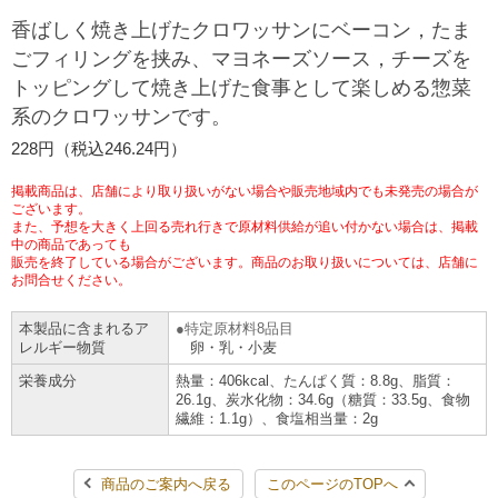
香ばしく焼き上げたクロワッサンにベーコン，たま
チケットサービス
宅配便
ギフト
コピー
企業理念
セブン＆アイ・ホールディングスの重点課題
ごフィリングを挟み、マヨネーズソース，チーズを
加盟店オーナー募集
物件募集・購入
トッピングして焼き上げた食事として楽しめる惣菜
セブン‐イレブンでお受取り
セブンチケット
切手・はがき・印紙
プリペイドカード・金券
プリント
会社概要
サステナビリティ活動基本方針
系のクロワッサンです。
アルバイト情報
採用情報
228円（税込246.24円）
タワーレコード
停電時のサービス停止のお知らせ
チケットぴあ
セブン銀行ATM
ニンテンドー・ダウンロードカード
スキャン
貸借対照表・損益計算書
サステナビリティ推進体制
店舗検索
ネットショッピング
掲載商品は、店舗により取り扱いがない場合や販売地域内でも未発売の場合が
お問い合わせ
ございます。
セブンネットショッピング
イープラス
ご利用可能なお支払い方法
ファクス
沿革
GREEN CHALLENGE 2050
また、予想を大きく上回る売れ行きで原材料供給が追い付かない場合は、掲載
中の商品であっても
Language
販売を終了している場合がございます。商品のお取り扱いについては、店舗に
CNプレイガイド
各種料金のお支払い
チケット
お問合せください。
国内店舗数
4VISIONS
English (Corporate)
本製品に含まれるア
特定原材料8品目
English (Services)
JTB
スマホプリペイド
プリペイドサービス
売上高、店舗数推移
レルギー物質
卵・乳・小麦
サステナビリティニュース
中文[繁體字](服務)
栄養成分
熱量：406kcal、たんぱく質：8.8g、脂質：
26.1g、炭水化物：34.6g（糖質：33.5g、食物
レジでApple Accountにチャージ
スポーツ振興くじ
セブン‐イレブンの海外事業
简体中文(服务)
サステナビリティレポート
繊維：1.1g）、食塩相当量：2g
한국어(서비스)
オンラインフォトサービス
行政サービス
データで見るセブン‐イレブン
報告書ライブラリー
商品のご案内へ戻る
このページのTOPへ
ภาษาไทย(บริการ)