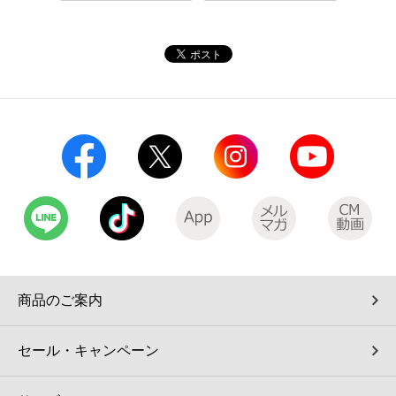
コインランドリー（店舗限定）
保険
セブン‐イレブンの「商品力」
宅配ロッカー（店舗限定）
学び・教育
セブン-イレブンの横顔
自転車シェアリング（店舗限定）
セブン-イレブンの歴史
モバイルバッテリーシェアリング（店舗限定）
モバイルWi-Fiバッテリーシェアリング（店舗限定）
荷物預かりサービス「ecbocloakエクボクローク」（店舗限定）
商品のご案内
パウダースペース ラブン（店舗限定）
セール・キャンペーン
ソフトバンクギフト