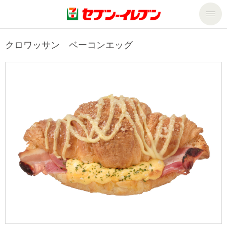
商品のご案内
クロワッサン ベーコンエッグ
セール・キャンペーン
商品のご案内トップ
今週の新商品
サービス
来週の新商品
企業情報
サービストップ
商品カテゴリ一覧
nanacoトップ
私たちの取組み
企業情報トップ
セブンプレミアム
マルチコピー機でできること
ニュースリリース
サステナビリティ
便利なサービス
食の安全・安心への取組み
マルチコピー機でできることトップ
ごあいさつ
サステナビリティトップ