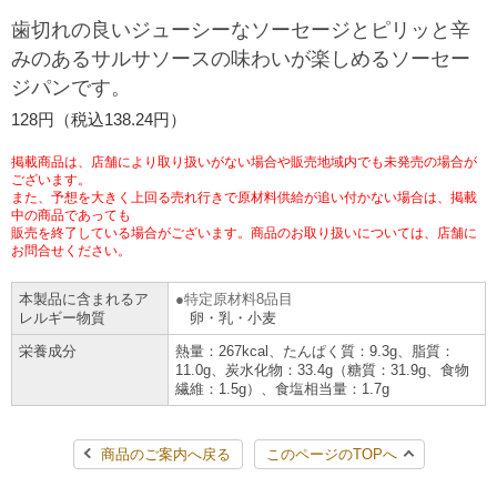
歯切れの良いジューシーなソーセージとピリッと辛
チケットサービス
宅配便
ギフト
コピー
企業理念
セブン＆アイ・ホールディングスの重点課題
みのあるサルサソースの味わいが楽しめるソーセー
加盟店オーナー募集
物件募集・購入
ジパンです。
セブン‐イレブンでお受取り
セブンチケット
切手・はがき・印紙
プリペイドカード・金券
プリント
会社概要
サステナビリティ活動基本方針
128円（税込138.24円）
アルバイト情報
採用情報
タワーレコード
停電時のサービス停止のお知らせ
チケットぴあ
セブン銀行ATM
ニンテンドー・ダウンロードカード
スキャン
貸借対照表・損益計算書
サステナビリティ推進体制
掲載商品は、店舗により取り扱いがない場合や販売地域内でも未発売の場合が
店舗検索
ネットショッピング
ございます。
また、予想を大きく上回る売れ行きで原材料供給が追い付かない場合は、掲載
お問い合わせ
セブンネットショッピング
イープラス
ご利用可能なお支払い方法
中の商品であっても
ファクス
沿革
GREEN CHALLENGE 2050
販売を終了している場合がございます。商品のお取り扱いについては、店舗に
お問合せください。
Language
CNプレイガイド
各種料金のお支払い
チケット
国内店舗数
4VISIONS
English (Corporate)
本製品に含まれるア
特定原材料8品目
レルギー物質
卵・乳・小麦
English (Services)
JTB
スマホプリペイド
プリペイドサービス
売上高、店舗数推移
サステナビリティニュース
栄養成分
熱量：267kcal、たんぱく質：9.3g、脂質：
中文[繁體字](服務)
11.0g、炭水化物：33.4g（糖質：31.9g、食物
繊維：1.5g）、食塩相当量：1.7g
レジでApple Accountにチャージ
スポーツ振興くじ
セブン‐イレブンの海外事業
简体中文(服务)
サステナビリティレポート
한국어(서비스)
商品のご案内へ戻る
このページのTOPへ
オンラインフォトサービス
行政サービス
データで見るセブン‐イレブン
報告書ライブラリー
ภาษาไทย(บริการ)