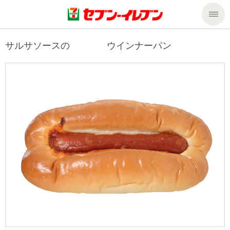
商品のご案内
サルサソースの ウインナーパン
セール・キャンペーン
商品のご案内トップ
今週の新商品
サービス
来週の新商品
企業情報
サービストップ
商品カテゴリ一覧
nanacoトップ
私たちの取組み
企業情報トップ
セブンプレミアム
マルチコピー機でできること
ニュースリリース
サステナビリティ
便利なサービス
食の安全・安心への取組み
マルチコピー機でできることトップ
ごあいさつ
サステナビリティトップ