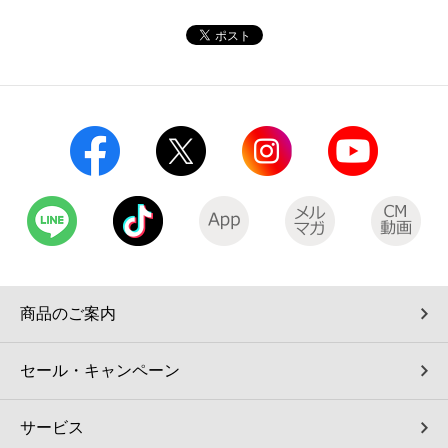
コインランドリー（店舗限定）
保険
セブン‐イレブンの「商品力」
宅配ロッカー（店舗限定）
学び・教育
セブン-イレブンの横顔
自転車シェアリング（店舗限定）
セブン-イレブンの歴史
モバイルバッテリーシェアリング（店舗限定）
モバイルWi-Fiバッテリーシェアリング（店舗限定）
荷物預かりサービス「ecbocloakエクボクローク」（店舗限定）
商品のご案内
パウダースペース ラブン（店舗限定）
セール・キャンペーン
ソフトバンクギフト
サービス