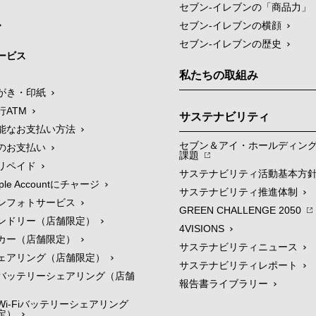
セブン‐イレブンの「商品力」
セブン-イレブンの横顔
セブン-イレブンの歴史
ービス
私たちの取組み
がき・印紙
行ATM
サステナビリティ
能なお支払い方法
セブン＆アイ・ホールディン
のお支払い
課題
リペイド
サステナビリティ活動基本方
le Accountにチャージ
サステナビリティ推進体制
ンフォトサービス
GREEN CHALLENGE 2050
ンドリー（店舗限定）
4VISIONS
カー（店舗限定）
サステナビリティニュース
ェアリング（店舗限定）
サステナビリティレポート
バッテリーシェアリング（店舗
報告書ライブラリー
i-Fiバッテリーシェアリング
定）