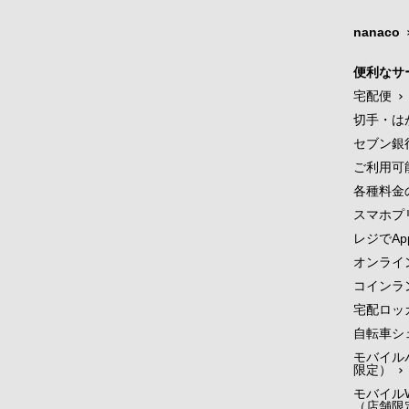
nanaco
便利なサ
宅配便
切手・は
セブン銀
ご利用可
各種料金
スマホプ
レジでApp
オンライ
コインラ
宅配ロッ
自転車シ
モバイル
限定）
モバイルW
（店舗限