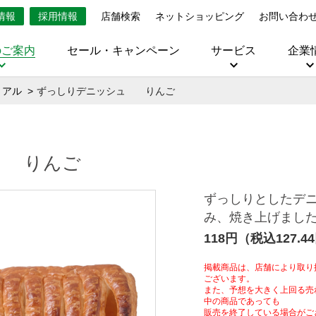
情報
採用情報
店舗検索
ネットショッピング
お問い合わ
のご案内
セール・キャンペーン
サービス
企業
リアル
ずっしりデニッシュ りんご
 りんご
ずっしりとしたデ
み、焼き上げまし
118円（税込127.4
掲載商品は、店舗により取り
ございます。
また、予想を大きく上回る売
中の商品であっても
販売を終了している場合がご