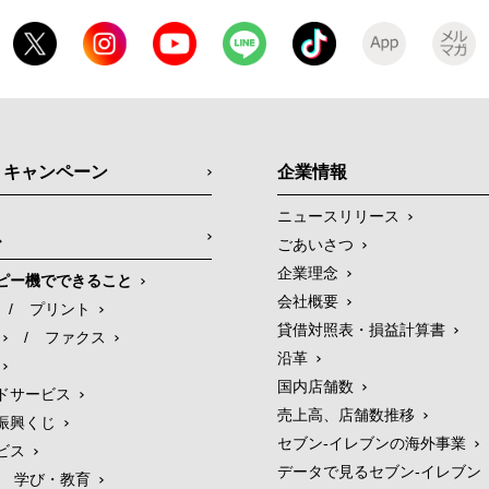
・キャンペーン
企業情報
ニュースリリース
ス
ごあいさつ
企業理念
ピー機でできること
会社概要
/
プリント
貸借対照表・損益計算書
/
ファクス
沿革
国内店舗数
ドサービス
売上高、店舗数推移
振興くじ
セブン‐イレブンの海外事業
ビス
データで見るセブン‐イレブン
学び・教育