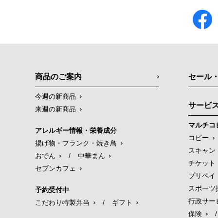
商品のご案内
セール
今週の新商品
サービ
来週の新商品
マルチコ
アレルギー情報・栄養成分
コピー
揚げ物・フランク・焼き鳥
スキャン
おでん
/
中華まん
チケット
セブンカフェ
プリペイ
スポーツ
予約受付中
行政サー
こだわり特製弁当
/
ギフト
保険
/