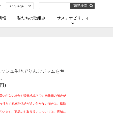
せ
Language
English
(Corporate)
情報
私たちの取組み
サステナビリティ
English
(Services)
中文[繁體字]
(服務)
简体中文(服务)
한국어(서비스)
ภาษาไทย
(บริการ)
ニッシュ生地でりんごジャムを包
た。
4円）
扱いがない場合や販売地域内でも未発売の場合が
れ行きで原材料供給が追い付かない場合は、掲載
ざいます。商品のお取り扱いについては、店舗に