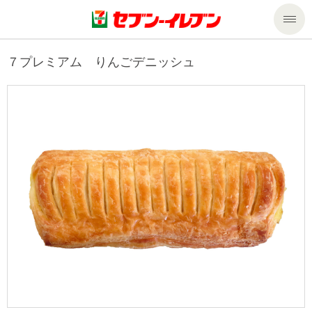
商品のご案内
７プレミアム りんごデニッシュ
セール・キャンペーン
商品のご案内トップ
今週の新商品
サービス
来週の新商品
企業情報
サービストップ
商品カテゴリ一覧
nanacoトップ
私たちの取組み
企業情報トップ
セブンプレミアム
マルチコピー機でできること
ニュースリリース
サステナビリティ
便利なサービス
食の安全・安心への取組み
マルチコピー機でできることトップ
ごあいさつ
サステナビリティトップ