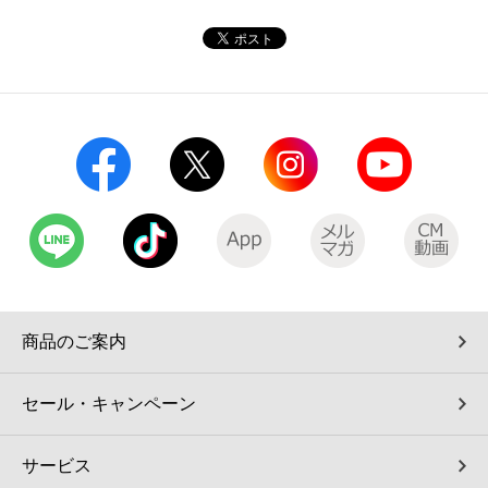
コインランドリー（店舗限定）
保険
セブン‐イレブンの「商品力」
宅配ロッカー（店舗限定）
学び・教育
セブン-イレブンの横顔
自転車シェアリング（店舗限定）
セブン-イレブンの歴史
モバイルバッテリーシェアリング（店舗限定）
モバイルWi-Fiバッテリーシェアリング（店舗限定）
荷物預かりサービス「ecbocloakエクボクローク」（店舗限定）
商品のご案内
パウダースペース ラブン（店舗限定）
セール・キャンペーン
ソフトバンクギフト
サービス