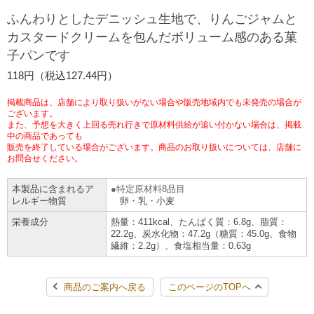
ふんわりとしたデニッシュ生地で、りんごジャムと
チケットサービス
宅配便
ギフト
コピー
企業理念
セブン＆アイ・ホールディングスの重点課題
カスタードクリームを包んだボリューム感のある菓
加盟店オーナー募集
物件募集・購入
子パンです
セブン‐イレブンでお受取り
セブンチケット
切手・はがき・印紙
プリペイドカード・金券
プリント
会社概要
サステナビリティ活動基本方針
118円（税込127.44円）
アルバイト情報
採用情報
タワーレコード
停電時のサービス停止のお知らせ
チケットぴあ
セブン銀行ATM
ニンテンドー・ダウンロードカード
スキャン
貸借対照表・損益計算書
サステナビリティ推進体制
掲載商品は、店舗により取り扱いがない場合や販売地域内でも未発売の場合が
店舗検索
ネットショッピング
ございます。
また、予想を大きく上回る売れ行きで原材料供給が追い付かない場合は、掲載
お問い合わせ
セブンネットショッピング
イープラス
ご利用可能なお支払い方法
中の商品であっても
ファクス
沿革
GREEN CHALLENGE 2050
販売を終了している場合がございます。商品のお取り扱いについては、店舗に
お問合せください。
Language
CNプレイガイド
各種料金のお支払い
チケット
国内店舗数
4VISIONS
English (Corporate)
本製品に含まれるア
特定原材料8品目
レルギー物質
卵・乳・小麦
English (Services)
JTB
スマホプリペイド
プリペイドサービス
売上高、店舗数推移
サステナビリティニュース
栄養成分
熱量：411kcal、たんぱく質：6.8g、脂質：
中文[繁體字](服務)
22.2g、炭水化物：47.2g（糖質：45.0g、食物
繊維：2.2g）、食塩相当量：0.63g
レジでApple Accountにチャージ
スポーツ振興くじ
セブン‐イレブンの海外事業
简体中文(服务)
サステナビリティレポート
한국어(서비스)
商品のご案内へ戻る
このページのTOPへ
オンラインフォトサービス
行政サービス
データで見るセブン‐イレブン
報告書ライブラリー
ภาษาไทย(บริการ)