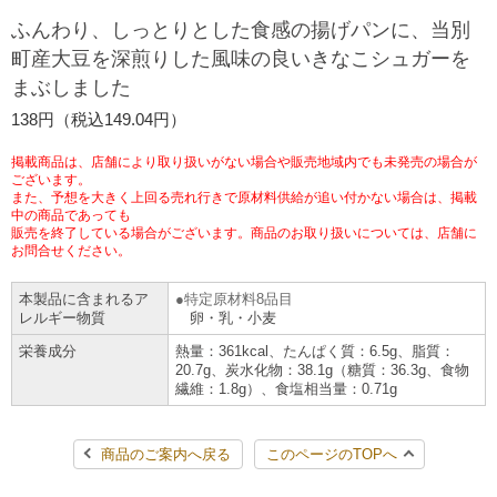
ふんわり、しっとりとした食感の揚げパンに、当別
チケットサービス
宅配便
ギフト
コピー
企業理念
セブン＆アイ・ホールディングスの重点課題
町産大豆を深煎りした風味の良いきなこシュガーを
加盟店オーナー募集
物件募集・購入
まぶしました
セブン‐イレブンでお受取り
セブンチケット
切手・はがき・印紙
プリペイドカード・金券
プリント
会社概要
サステナビリティ活動基本方針
138円（税込149.04円）
アルバイト情報
採用情報
タワーレコード
停電時のサービス停止のお知らせ
チケットぴあ
セブン銀行ATM
ニンテンドー・ダウンロードカード
スキャン
貸借対照表・損益計算書
サステナビリティ推進体制
掲載商品は、店舗により取り扱いがない場合や販売地域内でも未発売の場合が
店舗検索
ネットショッピング
ございます。
また、予想を大きく上回る売れ行きで原材料供給が追い付かない場合は、掲載
お問い合わせ
セブンネットショッピング
イープラス
ご利用可能なお支払い方法
中の商品であっても
ファクス
沿革
GREEN CHALLENGE 2050
販売を終了している場合がございます。商品のお取り扱いについては、店舗に
お問合せください。
Language
CNプレイガイド
各種料金のお支払い
チケット
国内店舗数
4VISIONS
English (Corporate)
本製品に含まれるア
特定原材料8品目
レルギー物質
卵・乳・小麦
English (Services)
JTB
スマホプリペイド
プリペイドサービス
売上高、店舗数推移
サステナビリティニュース
栄養成分
熱量：361kcal、たんぱく質：6.5g、脂質：
中文[繁體字](服務)
20.7g、炭水化物：38.1g（糖質：36.3g、食物
繊維：1.8g）、食塩相当量：0.71g
レジでApple Accountにチャージ
スポーツ振興くじ
セブン‐イレブンの海外事業
简体中文(服务)
サステナビリティレポート
한국어(서비스)
商品のご案内へ戻る
このページのTOPへ
オンラインフォトサービス
行政サービス
データで見るセブン‐イレブン
報告書ライブラリー
ภาษาไทย(บริการ)