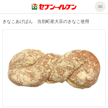
商品のご案内
きなこあげぱん 当別町産大豆のきなこ使用
セール・キャンペーン
商品のご案内トップ
今週の新商品
サービス
来週の新商品
企業情報
サービストップ
商品カテゴリ一覧
nanacoトップ
私たちの取組み
企業情報トップ
セブンプレミアム
マルチコピー機でできること
ニュースリリース
サステナビリティ
便利なサービス
食の安全・安心への取組み
マルチコピー機でできることトップ
ごあいさつ
サステナビリティトップ