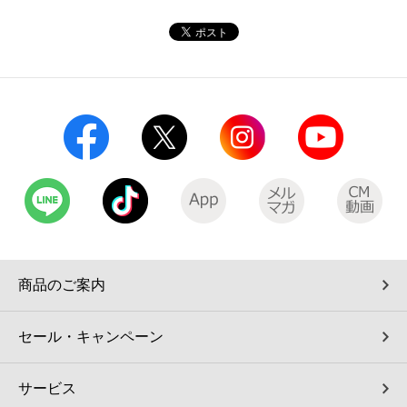
コインランドリー（店舗限定）
保険
セブン‐イレブンの「商品力」
宅配ロッカー（店舗限定）
学び・教育
セブン-イレブンの横顔
自転車シェアリング（店舗限定）
セブン-イレブンの歴史
モバイルバッテリーシェアリング（店舗限定）
モバイルWi-Fiバッテリーシェアリング（店舗限定）
荷物預かりサービス「ecbocloakエクボクローク」（店舗限定）
商品のご案内
パウダースペース ラブン（店舗限定）
セール・キャンペーン
ソフトバンクギフト
サービス