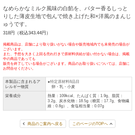
チケットサービス
宅配便
なめらかなミルク風味の白餡を、バター香るしっと
ギフト
コピー
企業理念
セブン＆アイ・ホールディングスの重点課題
りした薄皮生地で包んで焼き上げた和×洋風のまんじ
加盟店オーナー募集
物件募集・購入
ゅうです。
セブン‐イレブンでお受取り
セブンチケット
切手・はがき・印紙
プリペイドカード・金券
プリント
会社概要
サステナビリティ活動基本方針
318円（税込343.44円）
アルバイト情報
採用情報
タワーレコード
停電時のサービス停止のお知らせ
チケットぴあ
セブン銀行ATM
ニンテンドー・ダウンロードカード
スキャン
貸借対照表・損益計算書
サステナビリティ推進体制
掲載商品は、店舗により取り扱いがない場合や販売地域内でも未発売の場合が
店舗検索
ネットショッピング
ございます。
また、予想を大きく上回る売れ行きで原材料供給が追い付かない場合は、掲載
お問い合わせ
セブンネットショッピング
イープラス
ご利用可能なお支払い方法
ファクス
中の商品であっても
沿革
GREEN CHALLENGE 2050
販売を終了している場合がございます。商品のお取り扱いについては、店舗に
Language
お問合せください。
CNプレイガイド
各種料金のお支払い
チケット
国内店舗数
4VISIONS
English (Corporate)
本製品に含まれるア
特定原材料8品目
レルギー物質
卵・乳・小麦
English (Services)
JTB
スマホプリペイド
プリペイドサービス
売上高、店舗数推移
サステナビリティニュース
栄養成分
熱量：109kcal、たんぱく質：1.9g、脂質：
中文[繁體字](服務)
3.2g、炭水化物：18.5g（糖質：17.7g、食物繊
維：0.8g）、食塩相当量：0.07g
レジでApple Accountにチャージ
スポーツ振興くじ
セブン‐イレブンの海外事業
简体中文(服务)
サステナビリティレポート
한국어(서비스)
商品のご案内へ戻る
このページのTOPへ
オンラインフォトサービス
行政サービス
データで見るセブン‐イレブン
報告書ライブラリー
ภาษาไทย(บริการ)