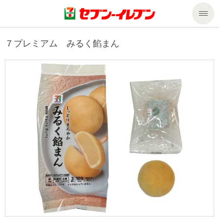
商品のご案内
７プレミアム みるく餡まん
セール・キャンペーン
商品のご案内トップ
今週の新商品
サービス
来週の新商品
企業情報
サービストップ
商品カテゴリ一覧
nanacoトップ
私たちの取組み
企業情報トップ
セブンプレミアム
マルチコピー機でできること
ニュースリリース
サステナビリティ
便利なサービス
食の安全・安心への取組み
マルチコピー機でできることトップ
ごあいさつ
サステナビリティトップ