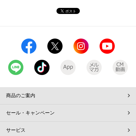
コインランドリー（店舗限定）
保険
セブン‐イレブンの「商品力」
宅配ロッカー（店舗限定）
学び・教育
セブン-イレブンの横顔
自転車シェアリング（店舗限定）
セブン-イレブンの歴史
モバイルバッテリーシェアリング（店舗限定）
モバイルWi-Fiバッテリーシェアリング（店舗限定）
荷物預かりサービス「ecbocloakエクボクローク」（店舗限定）
商品のご案内
パウダースペース ラブン（店舗限定）
セール・キャンペーン
ソフトバンクギフト
サービス