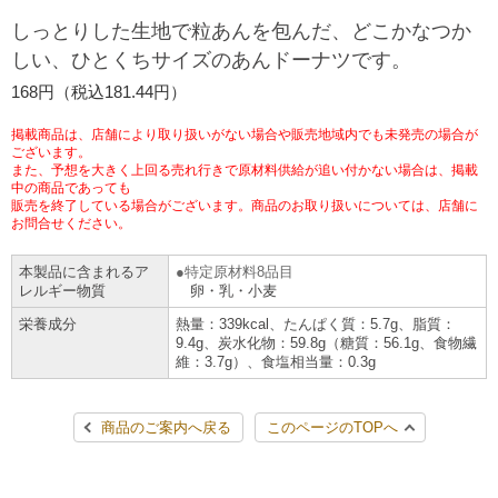
チケットサービス
宅配便
しっとりした生地で粒あんを包んだ、どこかなつか
ギフト
コピー
企業理念
セブン＆アイ・ホールディングスの重点課題
しい、ひとくちサイズのあんドーナツです。
加盟店オーナー募集
物件募集・購入
セブン‐イレブンでお受取り
セブンチケット
切手・はがき・印紙
168円（税込181.44円）
プリペイドカード・金券
プリント
会社概要
サステナビリティ活動基本方針
アルバイト情報
採用情報
掲載商品は、店舗により取り扱いがない場合や販売地域内でも未発売の場合が
タワーレコード
停電時のサービス停止のお知らせ
チケットぴあ
セブン銀行ATM
ございます。
ニンテンドー・ダウンロードカード
スキャン
貸借対照表・損益計算書
サステナビリティ推進体制
また、予想を大きく上回る売れ行きで原材料供給が追い付かない場合は、掲載
店舗検索
ネットショッピング
中の商品であっても
お問い合わせ
販売を終了している場合がございます。商品のお取り扱いについては、店舗に
セブンネットショッピング
イープラス
ご利用可能なお支払い方法
ファクス
沿革
GREEN CHALLENGE 2050
お問合せください。
Language
本製品に含まれるア
特定原材料8品目
CNプレイガイド
各種料金のお支払い
チケット
国内店舗数
4VISIONS
English (Corporate)
レルギー物質
卵・乳・小麦
栄養成分
熱量：339kcal、たんぱく質：5.7g、脂質：
English (Services)
JTB
スマホプリペイド
プリペイドサービス
9.4g、炭水化物：59.8g（糖質：56.1g、食物繊
売上高、店舗数推移
サステナビリティニュース
維：3.7g）、食塩相当量：0.3g
中文[繁體字](服務)
レジでApple Accountにチャージ
スポーツ振興くじ
セブン‐イレブンの海外事業
简体中文(服务)
サステナビリティレポート
商品のご案内へ戻る
このページのTOPへ
한국어(서비스)
オンラインフォトサービス
行政サービス
データで見るセブン‐イレブン
報告書ライブラリー
ภาษาไทย(บริการ)