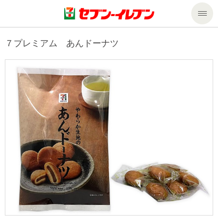
商品のご案内
７プレミアム あんドーナツ
セール・キャンペーン
商品のご案内トップ
今週の新商品
サービス
来週の新商品
企業情報
サービストップ
商品カテゴリ一覧
nanacoトップ
私たちの取組み
企業情報トップ
セブンプレミアム
マルチコピー機でできること
ニュースリリース
サステナビリティ
便利なサービス
食の安全・安心への取組み
マルチコピー機でできることトップ
ごあいさつ
サステナビリティトップ