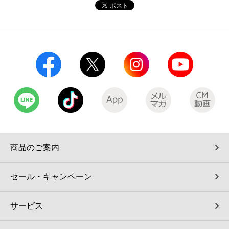
コインランドリー（店舗限定）
保険
セブン‐イレブンの「商品力」
宅配ロッカー（店舗限定）
学び・教育
セブン-イレブンの横顔
自転車シェアリング（店舗限定）
セブン-イレブンの歴史
モバイルバッテリーシェアリング（店舗限定）
モバイルWi-Fiバッテリーシェアリング（店舗限定）
商品のご案内
荷物預かりサービス「ecbocloakエクボクローク」（店舗限定）
セール・キャンペーン
パウダースペース ラブン（店舗限定）
サービス
ソフトバンクギフト