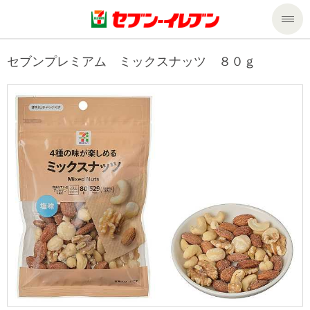
商品のご案内
セブンプレミアム ミックスナッツ ８０ｇ
セール・キャンペーン
商品のご案内トップ
今週の新商品
サービス
来週の新商品
企業情報
サービストップ
商品カテゴリ一覧
nanacoトップ
私たちの取組み
企業情報トップ
セブンプレミアム
マルチコピー機でできること
ニュースリリース
サステナビリティ
便利なサービス
食の安全・安心への取組み
マルチコピー機でできることトップ
ごあいさつ
サステナビリティトップ