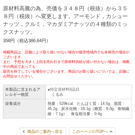
チケットサービス
宅配便
原材料高騰の為、売価を３４８円（税抜）から３５
ギフト
コピー
企業理念
セブン＆アイ・ホールディングスの重点課題
８円（税抜）へ変更します。アーモンド，カシュー
加盟店オーナー募集
物件募集・購入
ナッツ，クルミ，マカダミアナッツの４種類のミッ
セブン‐イレブンでお受取り
セブンチケット
切手・はがき・印紙
プリペイドカード・金券
プリント
会社概要
サステナビリティ活動基本方針
クスナッツ。
アルバイト情報
採用情報
タワーレコード
停電時のサービス停止のお知らせ
358円（税込386.64円）
チケットぴあ
セブン銀行ATM
ニンテンドー・ダウンロードカード
スキャン
貸借対照表・損益計算書
サステナビリティ推進体制
店舗検索
ネットショッピング
掲載商品は、店舗により取り扱いがない場合や販売地域内でも未発売の場合が
お問い合わせ
セブンネットショッピング
ございます。
イープラス
ご利用可能なお支払い方法
ファクス
沿革
GREEN CHALLENGE 2050
また、予想を大きく上回る売れ行きで原材料供給が追い付かない場合は、掲載
中の商品であっても
Language
販売を終了している場合がございます。商品のお取り扱いについては、店舗に
CNプレイガイド
各種料金のお支払い
チケット
国内店舗数
お問合せください。
4VISIONS
English (Corporate)
English (Services)
本製品に含まれるア
特定原材料8品目
JTB
スマホプリペイド
プリペイドサービス
売上高、店舗数推移
サステナビリティニュース
レルギー物質
くるみ
中文[繁體字](服務)
栄養成分
熱量：529kcal、たんぱく質：14.5g、脂質：
45.2g、炭水化物：16.1g（糖質：9.0g、食物繊
レジでApple Accountにチャージ
スポーツ振興くじ
セブン‐イレブンの海外事業
简体中文(服务)
サステナビリティレポート
維：7.1g）、食塩相当量：0.4g
한국어(서비스)
オンラインフォトサービス
行政サービス
データで見るセブン‐イレブン
報告書ライブラリー
ภาษาไทย(บริการ)
商品のご案内へ戻る
このページのTOPへ