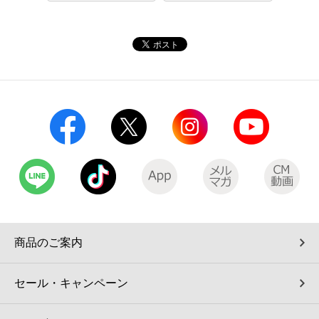
コインランドリー（店舗限定）
保険
セブン‐イレブンの「商品力」
宅配ロッカー（店舗限定）
学び・教育
セブン-イレブンの横顔
自転車シェアリング（店舗限定）
セブン-イレブンの歴史
モバイルバッテリーシェアリング（店舗限定）
モバイルWi-Fiバッテリーシェアリング（店舗限定）
荷物預かりサービス「ecbocloakエクボクローク」（店舗限定）
商品のご案内
パウダースペース ラブン（店舗限定）
セール・キャンペーン
ソフトバンクギフト