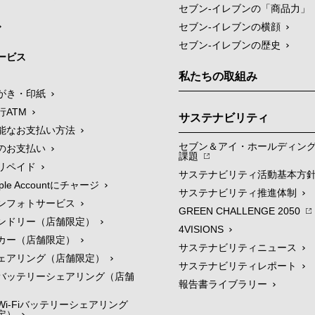
セブン‐イレブンの「商品力」
セブン-イレブンの横顔
セブン-イレブンの歴史
ービス
私たちの取組み
がき・印紙
行ATM
サステナビリティ
能なお支払い方法
セブン＆アイ・ホールディン
のお支払い
課題
リペイド
サステナビリティ活動基本方
le Accountにチャージ
サステナビリティ推進体制
ンフォトサービス
GREEN CHALLENGE 2050
ンドリー（店舗限定）
4VISIONS
カー（店舗限定）
サステナビリティニュース
ェアリング（店舗限定）
サステナビリティレポート
バッテリーシェアリング（店舗
報告書ライブラリー
i-Fiバッテリーシェアリング
定）