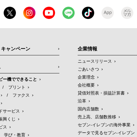
・キャンペーン
企業情報
ニュースリリース
ス
ごあいさつ
企業理念
ピー機でできること
会社概要
/
プリント
貸借対照表・損益計算書
/
ファクス
沿革
国内店舗数
ドサービス
売上高、店舗数推移
振興くじ
セブン‐イレブンの海外事業
ビス
データで見るセブン‐イレブン
学び・教育