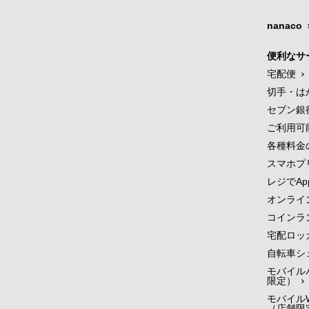
nanaco
便利なサ
宅配便
切手・は
セブン銀
ご利用可
各種料金
スマホプ
レジでApp
オンライ
コインラ
宅配ロッ
自転車シ
モバイル
限定）
モバイルW
（店舗限