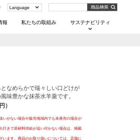
せ
Language
English
(Corporate)
情報
私たちの取組み
サステナビリティ
English
(Services)
中文[繁體字]
(服務)
简体中文(服务)
한국어(서비스)
ภาษาไทย
(บริการ)
みとなめらかで瑞々しい口どけが
の風味豊かな抹茶水羊羹です。
4円）
扱いがない場合や販売地域内でも未発売の場合が
れ行きで原材料供給が追い付かない場合は、掲載
ざいます。商品のお取り扱いについては、店舗に