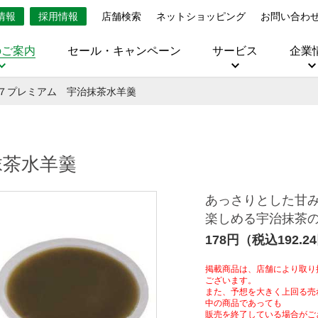
情報
採用情報
店舗検索
ネットショッピング
お問い合わ
のご案内
セール・キャンペーン
サービス
企業
７プレミアム 宇治抹茶水羊羹
抹茶水羊羹
あっさりとした甘
楽しめる宇治抹茶
178円（税込192.2
掲載商品は、店舗により取り
ございます。
また、予想を大きく上回る売
中の商品であっても
販売を終了している場合がご