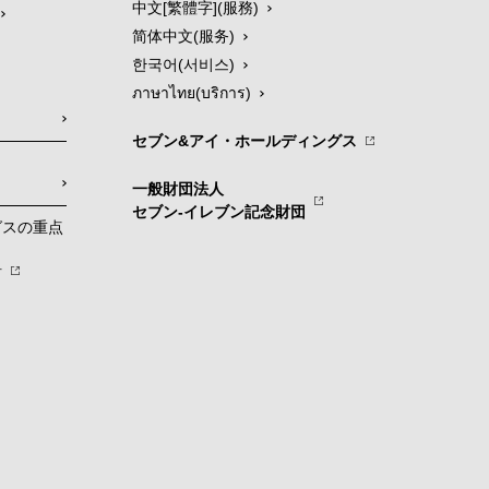
中文[繁體字](服務)
简体中文(服务)
한국어(서비스)
ภาษาไทย(บริการ)
セブン&アイ・ホールディングス
一般財団法人
セブン-イレブン記念財団
グスの重点
針