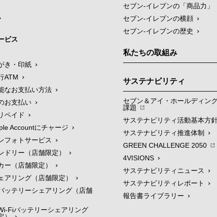
セブン‐イレブンの「商品力」
セブン-イレブンの横顔
セブン-イレブンの歴史
ービス
私たちの取組み
がき・印紙
行ATM
サステナビリティ
能なお支払い方法
セブン＆アイ・ホールディン
のお支払い
課題
リペイド
サステナビリティ活動基本方
le Accountにチャージ
サステナビリティ推進体制
ンフォトサービス
GREEN CHALLENGE 2050
ンドリー（店舗限定）
4VISIONS
カー（店舗限定）
サステナビリティニュース
ェアリング（店舗限定）
サステナビリティレポート
バッテリーシェアリング（店舗
報告書ライブラリー
i-Fiバッテリーシェアリング
定）