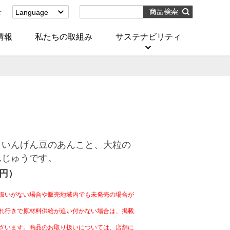
せ
Language
English
(Corporate)
情報
私たちの取組み
サステナビリティ
English
(Services)
中文[繁體字]
(服務)
简体中文(服务)
한국어(서비스)
ภาษาไทย
(บริการ)
白いんげん豆のあんこと、大粒の
んじゅうです。
4円）
扱いがない場合や販売地域内でも未発売の場合が
れ行きで原材料供給が追い付かない場合は、掲載
ざいます。商品のお取り扱いについては、店舗に