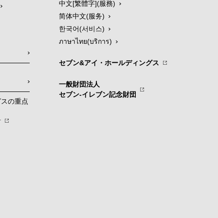
中文[繁體字](服務)
简体中文(服务)
한국어(서비스)
ภาษาไทย(บริการ)
セブン&アイ・ホールディングス
一般財団法人
セブン-イレブン記念財団
グスの重点
針