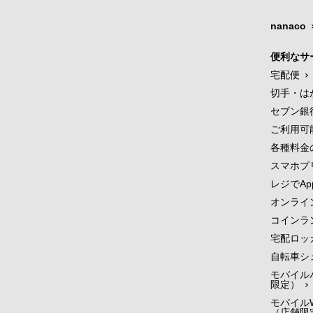
nanaco
便利なサ
宅配便
切手・は
セブン銀
ご利用可
各種料金
スマホプ
レジでApp
オンライ
コインラ
宅配ロッ
自転車シ
モバイル
限定）
モバイルW
（店舗限