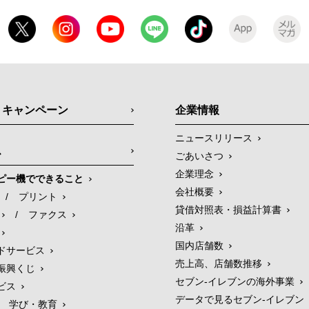
・キャンペーン
企業情報
ニュースリリース
ス
ごあいさつ
企業理念
ピー機でできること
会社概要
/
プリント
貸借対照表・損益計算書
/
ファクス
沿革
国内店舗数
ドサービス
売上高、店舗数推移
振興くじ
セブン‐イレブンの海外事業
ビス
データで見るセブン‐イレブン
学び・教育