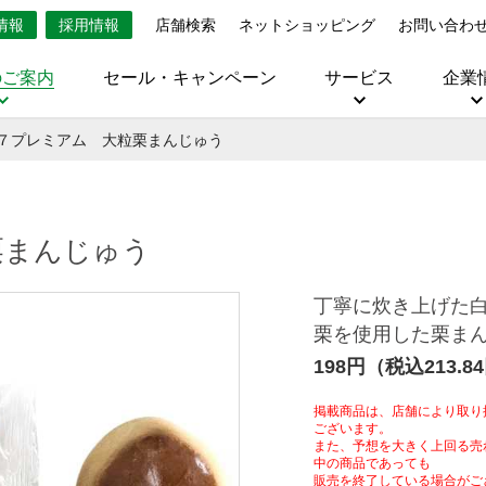
情報
採用情報
店舗検索
ネットショッピング
お問い合わ
のご案内
セール・キャンペーン
サービス
企業
７プレミアム 大粒栗まんじゅう
栗まんじゅう
丁寧に炊き上げた
栗を使用した栗ま
198円（税込213.8
掲載商品は、店舗により取り
ございます。
また、予想を大きく上回る売
中の商品であっても
販売を終了している場合がご