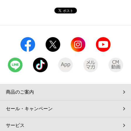
コインランドリー（店舗限定）
保険
セブン‐イレブンの「商品力」
宅配ロッカー（店舗限定）
学び・教育
セブン-イレブンの横顔
自転車シェアリング（店舗限定）
セブン-イレブンの歴史
モバイルバッテリーシェアリング（店舗限定）
モバイルWi-Fiバッテリーシェアリング（店舗限定）
荷物預かりサービス「ecbocloakエクボクローク」（店舗限定）
商品のご案内
パウダースペース ラブン（店舗限定）
セール・キャンペーン
ソフトバンクギフト
サービス