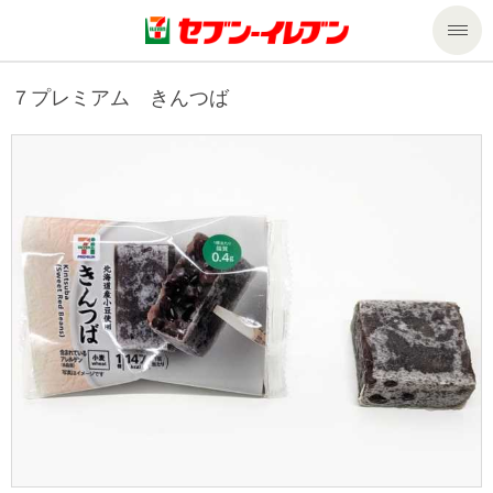
商品のご案内
７プレミアム きんつば
セール・キャンペーン
商品のご案内トップ
今週の新商品
サービス
来週の新商品
企業情報
サービストップ
商品カテゴリ一覧
nanacoトップ
私たちの取組み
企業情報トップ
セブンプレミアム
マルチコピー機でできること
ニュースリリース
サステナビリティ
便利なサービス
食の安全・安心への取組み
マルチコピー機でできることトップ
ごあいさつ
サステナビリティトップ