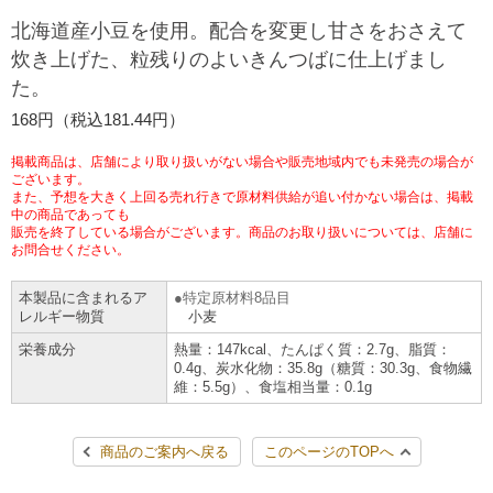
チケットサービス
宅配便
北海道産小豆を使用。配合を変更し甘さをおさえて
ギフト
コピー
企業理念
セブン＆アイ・ホールディングスの重点課題
炊き上げた、粒残りのよいきんつばに仕上げまし
加盟店オーナー募集
物件募集・購入
た。
セブン‐イレブンでお受取り
セブンチケット
切手・はがき・印紙
プリペイドカード・金券
プリント
会社概要
サステナビリティ活動基本方針
168円（税込181.44円）
アルバイト情報
採用情報
タワーレコード
停電時のサービス停止のお知らせ
チケットぴあ
セブン銀行ATM
ニンテンドー・ダウンロードカード
スキャン
貸借対照表・損益計算書
サステナビリティ推進体制
掲載商品は、店舗により取り扱いがない場合や販売地域内でも未発売の場合が
店舗検索
ネットショッピング
ございます。
また、予想を大きく上回る売れ行きで原材料供給が追い付かない場合は、掲載
お問い合わせ
セブンネットショッピング
イープラス
ご利用可能なお支払い方法
ファクス
中の商品であっても
沿革
GREEN CHALLENGE 2050
販売を終了している場合がございます。商品のお取り扱いについては、店舗に
Language
お問合せください。
CNプレイガイド
各種料金のお支払い
チケット
国内店舗数
4VISIONS
English (Corporate)
本製品に含まれるア
特定原材料8品目
レルギー物質
小麦
English (Services)
JTB
スマホプリペイド
プリペイドサービス
売上高、店舗数推移
サステナビリティニュース
栄養成分
熱量：147kcal、たんぱく質：2.7g、脂質：
中文[繁體字](服務)
0.4g、炭水化物：35.8g（糖質：30.3g、食物繊
維：5.5g）、食塩相当量：0.1g
レジでApple Accountにチャージ
スポーツ振興くじ
セブン‐イレブンの海外事業
简体中文(服务)
サステナビリティレポート
한국어(서비스)
商品のご案内へ戻る
このページのTOPへ
オンラインフォトサービス
行政サービス
データで見るセブン‐イレブン
報告書ライブラリー
ภาษาไทย(บริการ)