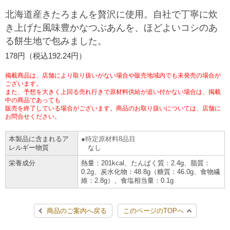
チケットサービス
宅配便
北海道産きたろまんを贅沢に使用。自社で丁寧に炊
ギフト
コピー
企業理念
セブン＆アイ・ホールディングスの重点課題
き上げた風味豊かなつぶあんを、ほどよいコシのあ
加盟店オーナー募集
物件募集・購入
る餅生地で包みました。
セブン‐イレブンでお受取り
セブンチケット
切手・はがき・印紙
プリペイドカード・金券
プリント
会社概要
サステナビリティ活動基本方針
178円（税込192.24円）
アルバイト情報
採用情報
タワーレコード
停電時のサービス停止のお知らせ
チケットぴあ
セブン銀行ATM
ニンテンドー・ダウンロードカード
スキャン
貸借対照表・損益計算書
サステナビリティ推進体制
掲載商品は、店舗により取り扱いがない場合や販売地域内でも未発売の場合が
店舗検索
ネットショッピング
ございます。
また、予想を大きく上回る売れ行きで原材料供給が追い付かない場合は、掲載
お問い合わせ
セブンネットショッピング
イープラス
ご利用可能なお支払い方法
ファクス
中の商品であっても
沿革
GREEN CHALLENGE 2050
販売を終了している場合がございます。商品のお取り扱いについては、店舗に
Language
お問合せください。
CNプレイガイド
各種料金のお支払い
チケット
国内店舗数
4VISIONS
English (Corporate)
本製品に含まれるア
特定原材料8品目
レルギー物質
なし
English (Services)
JTB
スマホプリペイド
プリペイドサービス
売上高、店舗数推移
サステナビリティニュース
栄養成分
熱量：201kcal、たんぱく質：2.4g、脂質：
中文[繁體字](服務)
0.2g、炭水化物：48.8g（糖質：46.0g、食物繊
維：2.8g）、食塩相当量：0.1g
レジでApple Accountにチャージ
スポーツ振興くじ
セブン‐イレブンの海外事業
简体中文(服务)
サステナビリティレポート
한국어(서비스)
商品のご案内へ戻る
このページのTOPへ
オンラインフォトサービス
行政サービス
データで見るセブン‐イレブン
報告書ライブラリー
ภาษาไทย(บริการ)