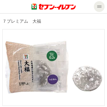
商品のご案内
７プレミアム 大福
セール・キャンペーン
商品のご案内トップ
今週の新商品
サービス
来週の新商品
企業情報
サービストップ
商品カテゴリ一覧
nanacoトップ
私たちの取組み
企業情報トップ
セブンプレミアム
マルチコピー機でできること
ニュースリリース
サステナビリティ
便利なサービス
食の安全・安心への取組み
マルチコピー機でできることトップ
ごあいさつ
サステナビリティトップ