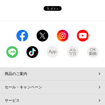
コインランドリー（店舗限定）
保険
セブン‐イレブンの「商品力」
宅配ロッカー（店舗限定）
学び・教育
セブン-イレブンの横顔
自転車シェアリング（店舗限定）
セブン-イレブンの歴史
モバイルバッテリーシェアリング（店舗限定）
モバイルWi-Fiバッテリーシェアリング（店舗限定）
荷物預かりサービス「ecbocloakエクボクローク」（店舗限定）
商品のご案内
パウダースペース ラブン（店舗限定）
セール・キャンペーン
ソフトバンクギフト
サービス