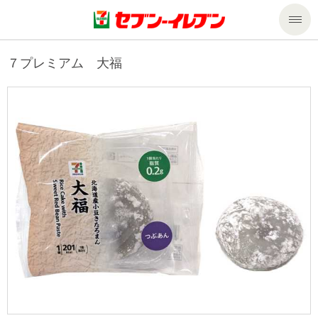
商品のご案内
７プレミアム 大福
セール・キャンペーン
商品のご案内トップ
今週の新商品
サービス
来週の新商品
企業情報
サービストップ
商品カテゴリ一覧
nanacoトップ
私たちの取組み
企業情報トップ
セブンプレミアム
マルチコピー機でできること
ニュースリリース
サステナビリティ
便利なサービス
食の安全・安心への取組み
マルチコピー機でできることトップ
ごあいさつ
サステナビリティトップ