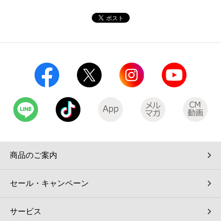
コインランドリー（店舗限定）
保険
セブン‐イレブンの「商品力」
宅配ロッカー（店舗限定）
学び・教育
セブン-イレブンの横顔
自転車シェアリング（店舗限定）
セブン-イレブンの歴史
モバイルバッテリーシェアリング（店舗限定）
モバイルWi-Fiバッテリーシェアリング（店舗限定）
荷物預かりサービス「ecbocloakエクボクローク」（店舗限定）
商品のご案内
パウダースペース ラブン（店舗限定）
セール・キャンペーン
ソフトバンクギフト
サービス