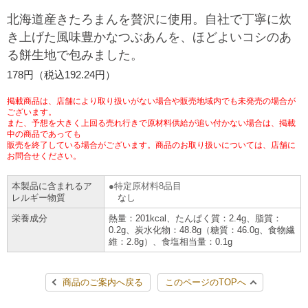
チケットサービス
宅配便
北海道産きたろまんを贅沢に使用。自社で丁寧に炊
ギフト
コピー
企業理念
セブン＆アイ・ホールディングスの重点課題
き上げた風味豊かなつぶあんを、ほどよいコシのあ
加盟店オーナー募集
物件募集・購入
る餅生地で包みました。
セブン‐イレブンでお受取り
セブンチケット
切手・はがき・印紙
プリペイドカード・金券
プリント
会社概要
サステナビリティ活動基本方針
178円（税込192.24円）
アルバイト情報
採用情報
タワーレコード
停電時のサービス停止のお知らせ
チケットぴあ
セブン銀行ATM
ニンテンドー・ダウンロードカード
スキャン
貸借対照表・損益計算書
サステナビリティ推進体制
掲載商品は、店舗により取り扱いがない場合や販売地域内でも未発売の場合が
店舗検索
ネットショッピング
ございます。
また、予想を大きく上回る売れ行きで原材料供給が追い付かない場合は、掲載
お問い合わせ
セブンネットショッピング
イープラス
ご利用可能なお支払い方法
ファクス
中の商品であっても
沿革
GREEN CHALLENGE 2050
販売を終了している場合がございます。商品のお取り扱いについては、店舗に
Language
お問合せください。
CNプレイガイド
各種料金のお支払い
チケット
国内店舗数
4VISIONS
English (Corporate)
本製品に含まれるア
特定原材料8品目
レルギー物質
なし
English (Services)
JTB
スマホプリペイド
プリペイドサービス
売上高、店舗数推移
サステナビリティニュース
栄養成分
熱量：201kcal、たんぱく質：2.4g、脂質：
中文[繁體字](服務)
0.2g、炭水化物：48.8g（糖質：46.0g、食物繊
維：2.8g）、食塩相当量：0.1g
レジでApple Accountにチャージ
スポーツ振興くじ
セブン‐イレブンの海外事業
简体中文(服务)
サステナビリティレポート
한국어(서비스)
商品のご案内へ戻る
このページのTOPへ
オンラインフォトサービス
行政サービス
データで見るセブン‐イレブン
報告書ライブラリー
ภาษาไทย(บริการ)