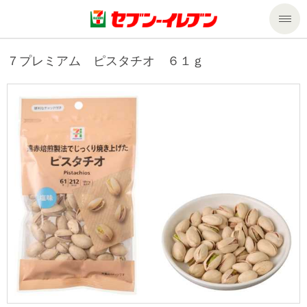
商品のご案内
７プレミアム ピスタチオ ６１ｇ
セール・キャンペーン
商品のご案内トップ
今週の新商品
サービス
来週の新商品
企業情報
サービストップ
商品カテゴリ一覧
nanacoトップ
私たちの取組み
企業情報トップ
セブンプレミアム
マルチコピー機でできること
ニュースリリース
サステナビリティ
便利なサービス
食の安全・安心への取組み
マルチコピー機でできることトップ
ごあいさつ
サステナビリティトップ