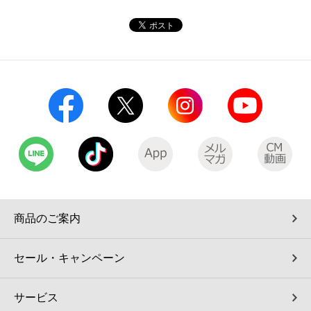
コインランドリー（店舗限定）
保険
セブン‐イレブンの「商品力」
宅配ロッカー（店舗限定）
学び・教育
セブン-イレブンの横顔
自転車シェアリング（店舗限定）
セブン-イレブンの歴史
モバイルバッテリーシェアリング（店舗限定）
モバイルWi-Fiバッテリーシェアリング（店舗限定）
荷物預かりサービス「ecbocloakエクボクローク」（店舗限定）
商品のご案内
パウダースペース ラブン（店舗限定）
セール・キャンペーン
ソフトバンクギフト
サービス