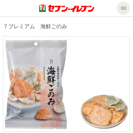
商品のご案内
７プレミアム 海鮮ごのみ
セール・キャンペーン
商品のご案内トップ
今週の新商品
サービス
来週の新商品
企業情報
サービストップ
商品カテゴリ一覧
nanacoトップ
私たちの取組み
企業情報トップ
セブンプレミアム
マルチコピー機でできること
ニュースリリース
サステナビリティ
便利なサービス
食の安全・安心への取組み
マルチコピー機でできることトップ
ごあいさつ
サステナビリティトップ