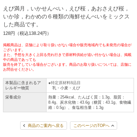
チケットサービス
宅配便
えび満月，いかせんべい，えび桜，あおさえび桜，
ギフト
コピー
企業理念
セブン＆アイ・ホールディングスの重点課題
いか珍，わかめの６種類の海鮮せんべいをミックス
加盟店オーナー募集
物件募集・購入
した商品です。
セブン‐イレブンでお受取り
セブンチケット
切手・はがき・印紙
プリペイドカード・金券
プリント
会社概要
サステナビリティ活動基本方針
128円（税込138.24円）
アルバイト情報
採用情報
タワーレコード
停電時のサービス停止のお知らせ
チケットぴあ
セブン銀行ATM
ニンテンドー・ダウンロードカード
スキャン
貸借対照表・損益計算書
サステナビリティ推進体制
掲載商品は、店舗により取り扱いがない場合や販売地域内でも未発売の場合が
店舗検索
ネットショッピング
ございます。
また、予想を大きく上回る売れ行きで原材料供給が追い付かない場合は、掲載
お問い合わせ
セブンネットショッピング
イープラス
ご利用可能なお支払い方法
ファクス
中の商品であっても
沿革
GREEN CHALLENGE 2050
販売を終了している場合がございます。商品のお取り扱いについては、店舗に
Language
お問合せください。
CNプレイガイド
各種料金のお支払い
チケット
国内店舗数
4VISIONS
English (Corporate)
本製品に含まれるア
特定原材料8品目
レルギー物質
乳・小麦・えび
English (Services)
JTB
スマホプリペイド
プリペイドサービス
売上高、店舗数推移
サステナビリティニュース
栄養成分
熱量：254kcal、たんぱく質：1.3g、脂質：
中文[繁體字](服務)
8.4g、炭水化物：43.6g（糖質：43.1g、食物繊
維：0.5g）、食塩相当量：1.3g
レジでApple Accountにチャージ
スポーツ振興くじ
セブン‐イレブンの海外事業
简体中文(服务)
サステナビリティレポート
한국어(서비스)
商品のご案内へ戻る
このページのTOPへ
オンラインフォトサービス
行政サービス
データで見るセブン‐イレブン
報告書ライブラリー
ภาษาไทย(บริการ)