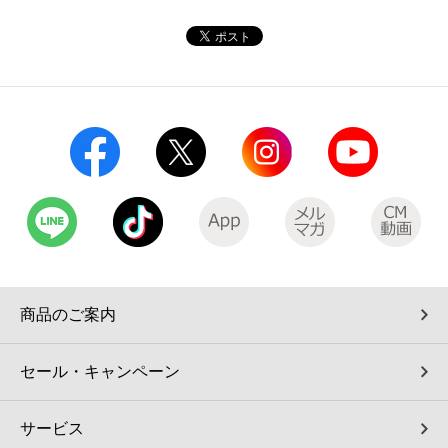
コインランドリー（店舗限定）
保険
セブン‐イレブンの「商品力」
宅配ロッカー（店舗限定）
学び・教育
セブン-イレブンの横顔
自転車シェアリング（店舗限定）
セブン-イレブンの歴史
モバイルバッテリーシェアリング（店舗限定）
モバイルWi-Fiバッテリーシェアリング（店舗限定）
荷物預かりサービス「ecbocloakエクボクローク」（店舗限定）
商品のご案内
パウダースペース ラブン（店舗限定）
セール・キャンペーン
ソフトバンクギフト
サービス