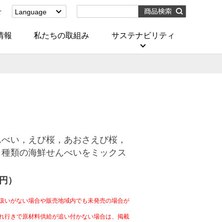
せ
Language
English
(Corporate)
情報
私たちの取組み
サステナビリティ
English
(Services)
中文[繁體字]
(服務)
简体中文(服务)
한국어(서비스)
ภาษาไทย
(บริการ)
んべい，えび桜，あおさえび桜，
６種類の海鮮せんべいをミックス
4円）
扱いがない場合や販売地域内でも未発売の場合が
れ行きで原材料供給が追い付かない場合は、掲載