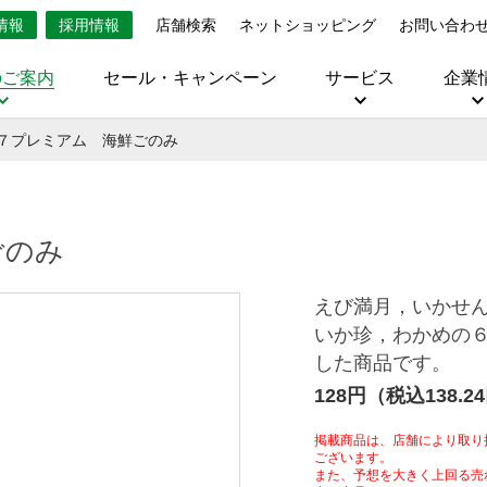
情報
採用情報
店舗検索
ネットショッピング
お問い合わ
のご案内
セール・キャンペーン
サービス
企業
７プレミアム 海鮮ごのみ
ごのみ
えび満月，いかせ
いか珍，わかめの
した商品です。
128円（税込138.2
掲載商品は、店舗により取り
ございます。
また、予想を大きく上回る売