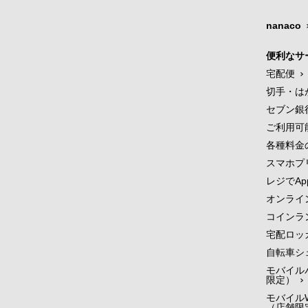
nanaco
便利なサ
宅配便
切手・は
セブン銀
ご利用可
各種料金
スマホプ
レジでApp
オンライ
コインラ
宅配ロッ
自転車シ
モバイル
限定）
モバイルW
（店舗限