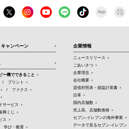
・キャンペーン
企業情報
ニュースリリース
ス
ごあいさつ
企業理念
ピー機でできること
会社概要
/
プリント
貸借対照表・損益計算書
/
ファクス
沿革
国内店舗数
ドサービス
売上高、店舗数推移
振興くじ
セブン‐イレブンの海外事業
ビス
データで見るセブン‐イレブン
学び・教育