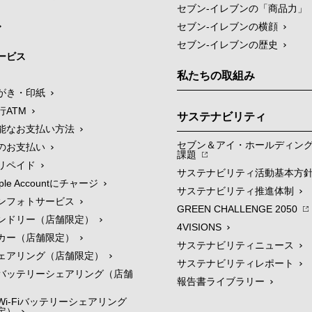
セブン‐イレブンの「商品力」
セブン-イレブンの横顔
セブン-イレブンの歴史
ービス
私たちの取組み
がき・印紙
行ATM
サステナビリティ
能なお支払い方法
セブン＆アイ・ホールディン
のお支払い
課題
リペイド
サステナビリティ活動基本方
le Accountにチャージ
サステナビリティ推進体制
ンフォトサービス
GREEN CHALLENGE 2050
ンドリー（店舗限定）
4VISIONS
カー（店舗限定）
サステナビリティニュース
ェアリング（店舗限定）
サステナビリティレポート
バッテリーシェアリング（店舗
報告書ライブラリー
i-Fiバッテリーシェアリング
定）