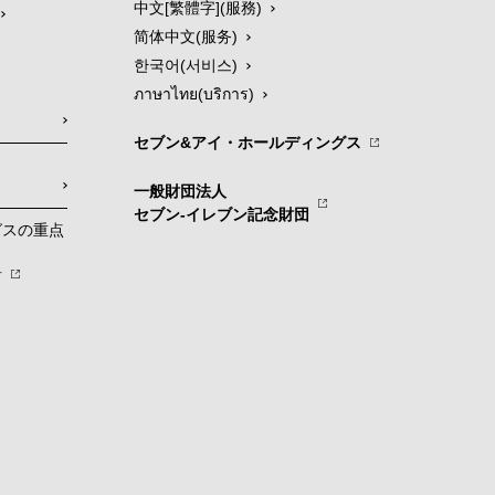
中文[繁體字](服務)
简体中文(服务)
한국어(서비스)
ภาษาไทย(บริการ)
セブン&アイ・ホールディングス
一般財団法人
セブン-イレブン記念財団
グスの重点
針