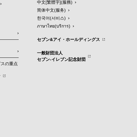
中文[繁體字](服務)
简体中文(服务)
한국어(서비스)
ภาษาไทย(บริการ)
セブン&アイ・ホールディングス
一般財団法人
セブン-イレブン記念財団
グスの重点
針