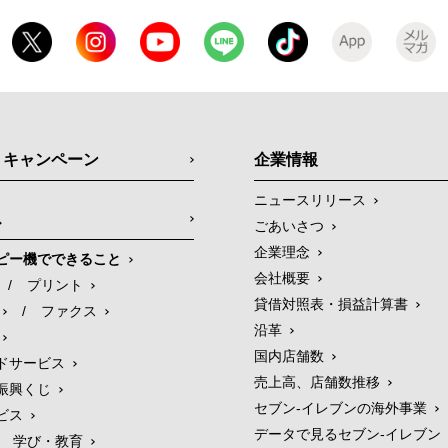
・キャンペーン
企業情報
ニュースリリース
ス
ごあいさつ
企業理念
ピー機でできること
会社概要
/
プリント
貸借対照表・損益計算書
/
ファクス
沿革
国内店舗数
ドサービス
売上高、店舗数推移
振興くじ
セブン‐イレブンの海外事業
ビス
データで見るセブン‐イレブン
学び・教育