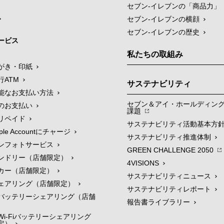
セブン‐イレブンの「商品力」
セブン-イレブンの横顔
セブン-イレブンの歴史
ービス
私たちの取組み
がき・印紙
行ATM
サステナビリティ
能なお支払い方法
セブン＆アイ・ホールディン
のお支払い
課題
リペイド
サステナビリティ活動基本方
le Accountにチャージ
サステナビリティ推進体制
ンフォトサービス
GREEN CHALLENGE 2050
ンドリー（店舗限定）
4VISIONS
カー（店舗限定）
サステナビリティニュース
ェアリング（店舗限定）
サステナビリティレポート
バッテリーシェアリング（店舗
報告書ライブラリー
i-Fiバッテリーシェアリング
定）