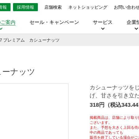
情報
採用情報
店舗検索
ネットショッピング
お問い合わ
のご案内
セール・キャンペーン
サービス
企業
７プレミアム カシューナッツ
ューナッツ
カシューナッツを
げ、甘さを引き立
318円（税込343.4
掲載商品は、店舗により取り
ございます。
また、予想を大きく上回る売
中の商品であっても
販売を終了している場合がご