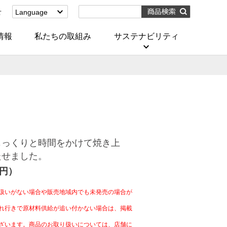
せ
Language
English
(Corporate)
情報
私たちの取組み
サステナビリティ
English
(Services)
中文[繁體字]
(服務)
简体中文(服务)
한국어(서비스)
ภาษาไทย
(บริการ)
じっくりと時間をかけて焼き上
たせました。
4円）
扱いがない場合や販売地域内でも未発売の場合が
れ行きで原材料供給が追い付かない場合は、掲載
ざいます。商品のお取り扱いについては、店舗に