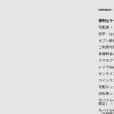
nanaco
便利なサ
宅配便
切手・は
セブン銀
ご利用可
各種料金
スマホプ
レジでApp
オンライ
コインラ
宅配ロッ
自転車シ
モバイル
限定）
モバイルW
（店舗限