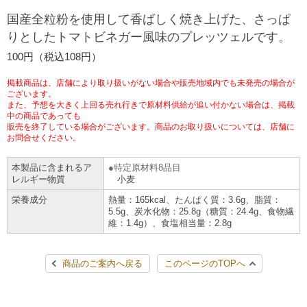
チケットサービス
宅配便
国産全粒粉を使用して香ばしく焼き上げた、さっぱ
ギフト
コピー
企業理念
セブン＆アイ・ホールディングスの重点課題
りとしたトマトビネガー風味のプレッツェルです。
加盟店オーナー募集
物件募集・購入
セブン‐イレブンでお受取り
セブンチケット
切手・はがき・印紙
100円（税込108円）
プリペイドカード・金券
プリント
会社概要
サステナビリティ活動基本方針
アルバイト情報
採用情報
掲載商品は、店舗により取り扱いがない場合や販売地域内でも未発売の場合が
タワーレコード
停電時のサービス停止のお知らせ
チケットぴあ
セブン銀行ATM
ございます。
ニンテンドー・ダウンロードカード
スキャン
貸借対照表・損益計算書
サステナビリティ推進体制
また、予想を大きく上回る売れ行きで原材料供給が追い付かない場合は、掲載
店舗検索
ネットショッピング
中の商品であっても
お問い合わせ
販売を終了している場合がございます。商品のお取り扱いについては、店舗に
セブンネットショッピング
イープラス
ご利用可能なお支払い方法
ファクス
沿革
GREEN CHALLENGE 2050
お問合せください。
Language
本製品に含まれるア
特定原材料8品目
CNプレイガイド
各種料金のお支払い
チケット
国内店舗数
4VISIONS
English (Corporate)
レルギー物質
小麦
栄養成分
熱量：165kcal、たんぱく質：3.6g、脂質：
English (Services)
JTB
スマホプリペイド
プリペイドサービス
5.5g、炭水化物：25.8g（糖質：24.4g、食物繊
売上高、店舗数推移
サステナビリティニュース
維：1.4g）、食塩相当量：2.8g
中文[繁體字](服務)
レジでApple Accountにチャージ
スポーツ振興くじ
セブン‐イレブンの海外事業
简体中文(服务)
サステナビリティレポート
商品のご案内へ戻る
このページのTOPへ
한국어(서비스)
オンラインフォトサービス
行政サービス
データで見るセブン‐イレブン
報告書ライブラリー
ภาษาไทย(บริการ)