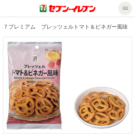
商品のご案内
７プレミアム プレッツェルトマト＆ビネガー風味
セール・キャンペーン
商品のご案内トップ
今週の新商品
サービス
来週の新商品
企業情報
サービストップ
商品カテゴリ一覧
nanacoトップ
私たちの取組み
企業情報トップ
セブンプレミアム
マルチコピー機でできること
ニュースリリース
サステナビリティ
便利なサービス
食の安全・安心への取組み
マルチコピー機でできることトップ
ごあいさつ
サステナビリティトップ