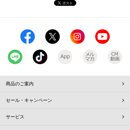
コインランドリー（店舗限定）
保険
セブン‐イレブンの「商品力」
宅配ロッカー（店舗限定）
学び・教育
セブン-イレブンの横顔
自転車シェアリング（店舗限定）
セブン-イレブンの歴史
モバイルバッテリーシェアリング（店舗限定）
モバイルWi-Fiバッテリーシェアリング（店舗限定）
商品のご案内
荷物預かりサービス「ecbocloakエクボクローク」（店舗限定）
セール・キャンペーン
パウダースペース ラブン（店舗限定）
サービス
ソフトバンクギフト