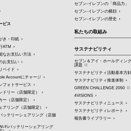
セブン‐イレブンの「商品力」
セブン-イレブンの横顔
セブン-イレブンの歴史
ービス
私たちの取組み
がき・印紙
行ATM
サステナビリティ
能なお支払い方法
セブン＆アイ・ホールディン
のお支払い
課題
リペイド
サステナビリティ活動基本方
le Accountにチャージ
サステナビリティ推進体制
ンフォトサービス
GREEN CHALLENGE 2050
ンドリー（店舗限定）
4VISIONS
カー（店舗限定）
サステナビリティニュース
ェアリング（店舗限定）
サステナビリティレポート
バッテリーシェアリング（店舗
報告書ライブラリー
i-Fiバッテリーシェアリング
定）