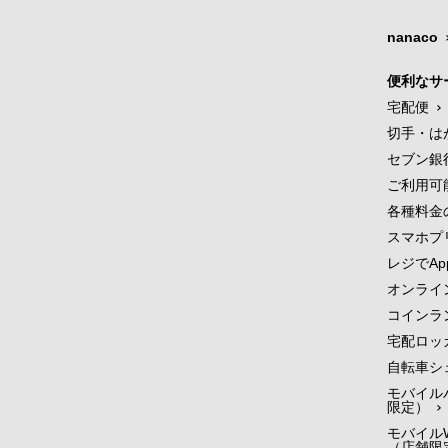
nanaco
便利なサ
宅配便
切手・は
セブン銀
ご利用可
各種料金
スマホプ
レジでApp
オンライ
コインラ
宅配ロッ
自転車シ
モバイル
限定）
モバイルW
（店舗限