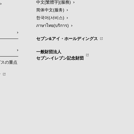
中文[繁體字](服務)
简体中文(服务)
한국어(서비스)
ภาษาไทย(บริการ)
セブン&アイ・ホールディングス
一般財団法人
セブン-イレブン記念財団
グスの重点
針