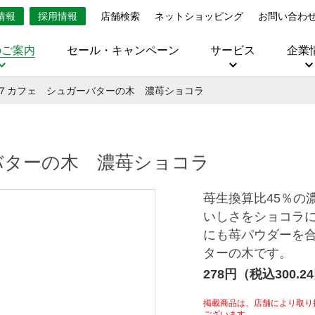
情報
採用情報
店舗検索
ネットショッピング
お問い合わ
のご案内
セール・キャンペーン
サービス
企業
７カフェ シュガーバターの木 濃苺ショコラ
バターの木 濃苺ショコラ
苺生換算比45％の
いしさをショコラ
にも苺パウダーを
ターの木です。
278円（税込300.2
掲載商品は、店舗により取り
ございます。