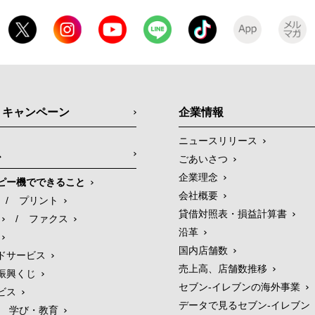
・キャンペーン
企業情報
ニュースリリース
ス
ごあいさつ
企業理念
ピー機でできること
会社概要
/
プリント
貸借対照表・損益計算書
/
ファクス
沿革
国内店舗数
ドサービス
売上高、店舗数推移
振興くじ
セブン‐イレブンの海外事業
ビス
データで見るセブン‐イレブン
学び・教育