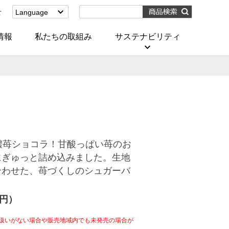
せ
Language
English
(Corporate)
情報
私たちの取組み
サステナビリティ
English
(Services)
中文[繁體字]
(服務)
简体中文(服务)
한국어(서비스)
ภาษาไทย
(บริการ)
濃苺ショコラ！甘酸っぱい苺のお
にぎゅっと詰め込みました。生地
合わせた、苺づくしのシュガーバ
4円）
扱いがない場合や販売地域内でも未発売の場合が