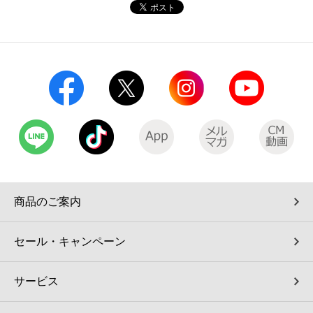
コインランドリー（店舗限定）
保険
セブン‐イレブンの「商品力」
宅配ロッカー（店舗限定）
学び・教育
セブン-イレブンの横顔
自転車シェアリング（店舗限定）
セブン-イレブンの歴史
モバイルバッテリーシェアリング（店舗限定）
モバイルWi-Fiバッテリーシェアリング（店舗限定）
商品のご案内
荷物預かりサービス「ecbocloakエクボクローク」（店舗限定）
セール・キャンペーン
パウダースペース ラブン（店舗限定）
サービス
ソフトバンクギフト