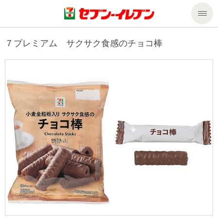
商品のご案内
７プレミアム サクサク食感のチョコ棒
セール・キャンペーン
商品のご案内トップ
今週の新商品
サービス
来週の新商品
企業情報
サービストップ
商品カテゴリ一覧
nanacoトップ
私たちの取組み
企業情報トップ
セブンプレミアム
マルチコピー機でできること
ニュースリリース
サステナビリティ
便利なサービス
食の安全・安心への取組み
マルチコピー機でできることトップ
ごあいさつ
サステナビリティトップ