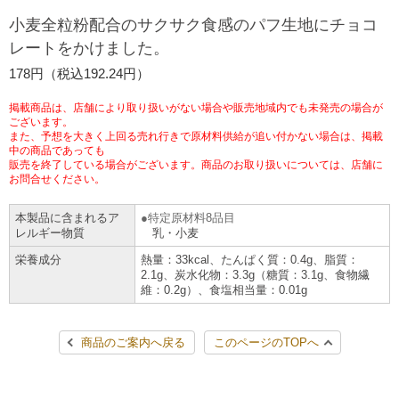
チケットサービス
宅配便
小麦全粒粉配合のサクサク食感のパフ生地にチョコ
ギフト
コピー
企業理念
セブン＆アイ・ホールディングスの重点課題
レートをかけました。
加盟店オーナー募集
物件募集・購入
セブン‐イレブンでお受取り
セブンチケット
切手・はがき・印紙
178円（税込192.24円）
プリペイドカード・金券
プリント
会社概要
サステナビリティ活動基本方針
アルバイト情報
採用情報
掲載商品は、店舗により取り扱いがない場合や販売地域内でも未発売の場合が
タワーレコード
停電時のサービス停止のお知らせ
チケットぴあ
セブン銀行ATM
ございます。
ニンテンドー・ダウンロードカード
スキャン
貸借対照表・損益計算書
サステナビリティ推進体制
また、予想を大きく上回る売れ行きで原材料供給が追い付かない場合は、掲載
店舗検索
ネットショッピング
中の商品であっても
お問い合わせ
販売を終了している場合がございます。商品のお取り扱いについては、店舗に
セブンネットショッピング
イープラス
ご利用可能なお支払い方法
ファクス
沿革
GREEN CHALLENGE 2050
お問合せください。
Language
本製品に含まれるア
特定原材料8品目
CNプレイガイド
各種料金のお支払い
チケット
国内店舗数
4VISIONS
English (Corporate)
レルギー物質
乳・小麦
栄養成分
熱量：33kcal、たんぱく質：0.4g、脂質：
English (Services)
JTB
スマホプリペイド
プリペイドサービス
2.1g、炭水化物：3.3g（糖質：3.1g、食物繊
売上高、店舗数推移
サステナビリティニュース
維：0.2g）、食塩相当量：0.01g
中文[繁體字](服務)
レジでApple Accountにチャージ
スポーツ振興くじ
セブン‐イレブンの海外事業
简体中文(服务)
サステナビリティレポート
商品のご案内へ戻る
このページのTOPへ
한국어(서비스)
オンラインフォトサービス
行政サービス
データで見るセブン‐イレブン
報告書ライブラリー
ภาษาไทย(บริการ)