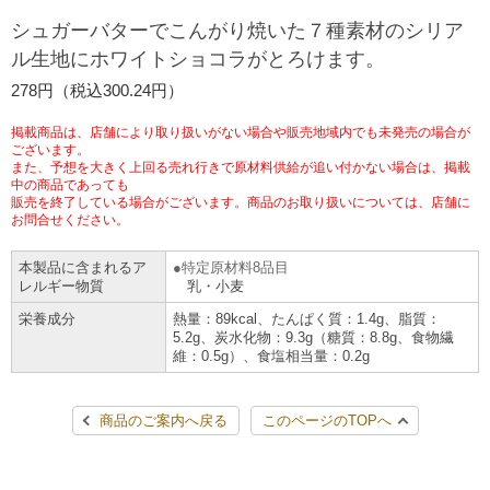
チケットサービス
宅配便
シュガーバターでこんがり焼いた７種素材のシリア
ギフト
コピー
企業理念
セブン＆アイ・ホールディングスの重点課題
ル生地にホワイトショコラがとろけます。
加盟店オーナー募集
物件募集・購入
セブン‐イレブンでお受取り
セブンチケット
切手・はがき・印紙
278円（税込300.24円）
プリペイドカード・金券
プリント
会社概要
サステナビリティ活動基本方針
アルバイト情報
採用情報
掲載商品は、店舗により取り扱いがない場合や販売地域内でも未発売の場合が
タワーレコード
停電時のサービス停止のお知らせ
チケットぴあ
セブン銀行ATM
ございます。
ニンテンドー・ダウンロードカード
スキャン
貸借対照表・損益計算書
サステナビリティ推進体制
また、予想を大きく上回る売れ行きで原材料供給が追い付かない場合は、掲載
店舗検索
ネットショッピング
中の商品であっても
お問い合わせ
販売を終了している場合がございます。商品のお取り扱いについては、店舗に
セブンネットショッピング
イープラス
ご利用可能なお支払い方法
ファクス
沿革
GREEN CHALLENGE 2050
お問合せください。
Language
本製品に含まれるア
特定原材料8品目
CNプレイガイド
各種料金のお支払い
チケット
国内店舗数
4VISIONS
English (Corporate)
レルギー物質
乳・小麦
栄養成分
熱量：89kcal、たんぱく質：1.4g、脂質：
English (Services)
JTB
スマホプリペイド
プリペイドサービス
5.2g、炭水化物：9.3g（糖質：8.8g、食物繊
売上高、店舗数推移
サステナビリティニュース
維：0.5g）、食塩相当量：0.2g
中文[繁體字](服務)
レジでApple Accountにチャージ
スポーツ振興くじ
セブン‐イレブンの海外事業
简体中文(服务)
サステナビリティレポート
商品のご案内へ戻る
このページのTOPへ
한국어(서비스)
オンラインフォトサービス
行政サービス
データで見るセブン‐イレブン
報告書ライブラリー
ภาษาไทย(บริการ)