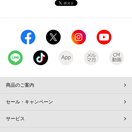
コインランドリー（店舗限定）
保険
セブン‐イレブンの「商品力」
宅配ロッカー（店舗限定）
学び・教育
セブン-イレブンの横顔
自転車シェアリング（店舗限定）
セブン-イレブンの歴史
モバイルバッテリーシェアリング（店舗限定）
モバイルWi-Fiバッテリーシェアリング（店舗限定）
商品のご案内
荷物預かりサービス「ecbocloakエクボクローク」（店舗限定）
セール・キャンペーン
パウダースペース ラブン（店舗限定）
サービス
ソフトバンクギフト