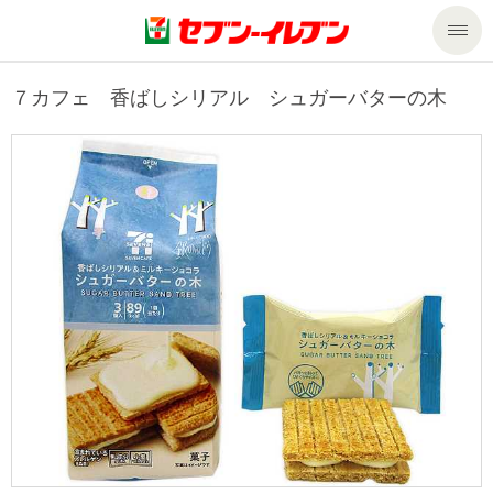
商品のご案内
７カフェ 香ばしシリアル シュガーバターの木
セール・キャンペーン
商品のご案内トップ
今週の新商品
サービス
来週の新商品
企業情報
サービストップ
商品カテゴリ一覧
nanacoトップ
私たちの取組み
企業情報トップ
セブンプレミアム
マルチコピー機でできること
ニュースリリース
サステナビリティ
便利なサービス
食の安全・安心への取組み
マルチコピー機でできることトップ
ごあいさつ
サステナビリティトップ