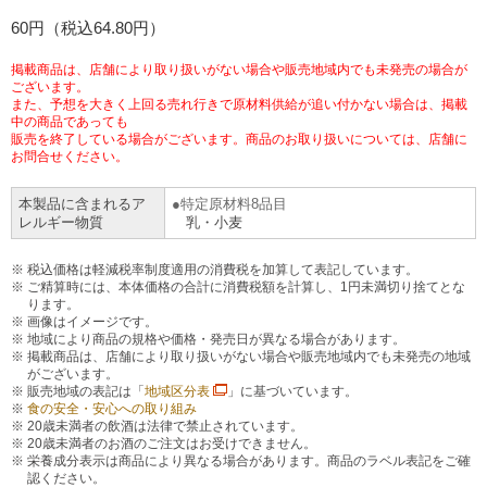
チケットサービス
60円（税込64.80円）
宅配便
ギフト
コピー
企業理念
セブン＆アイ・ホールディングスの重点課題
加盟店オーナー募集
物件募集・購入
掲載商品は、店舗により取り扱いがない場合や販売地域内でも未発売の場合が
セブン‐イレブンでお受取り
セブンチケット
切手・はがき・印紙
ございます。
プリペイドカード・金券
プリント
会社概要
サステナビリティ活動基本方針
また、予想を大きく上回る売れ行きで原材料供給が追い付かない場合は、掲載
アルバイト情報
採用情報
中の商品であっても
販売を終了している場合がございます。商品のお取り扱いについては、店舗に
タワーレコード
停電時のサービス停止のお知らせ
チケットぴあ
セブン銀行ATM
ニンテンドー・ダウンロードカード
スキャン
貸借対照表・損益計算書
サステナビリティ推進体制
お問合せください。
店舗検索
ネットショッピング
お問い合わせ
本製品に含まれるア
特定原材料8品目
セブンネットショッピング
イープラス
ご利用可能なお支払い方法
ファクス
沿革
GREEN CHALLENGE 2050
レルギー物質
乳・小麦
Language
CNプレイガイド
各種料金のお支払い
税込価格は軽減税率制度適用の消費税を加算して表記しています。
チケット
国内店舗数
4VISIONS
English (Corporate)
ご精算時には、本体価格の合計に消費税額を計算し、1円未満切り捨てとな
ります。
English (Services)
画像はイメージです。
JTB
スマホプリペイド
プリペイドサービス
売上高、店舗数推移
サステナビリティニュース
地域により商品の規格や価格・発売日が異なる場合があります。
掲載商品は、店舗により取り扱いがない場合や販売地域内でも未発売の地域
中文[繁體字](服務)
がございます。
レジでApple Accountにチャージ
販売地域の表記は「
地域区分表
」に基づいています。
スポーツ振興くじ
セブン‐イレブンの海外事業
简体中文(服务)
サステナビリティレポート
食の安全・安心への取り組み
20歳未満者の飲酒は法律で禁止されています。
한국어(서비스)
20歳未満者のお酒のご注文はお受けできません。
オンラインフォトサービス
行政サービス
データで見るセブン‐イレブン
報告書ライブラリー
栄養成分表示は商品により異なる場合があります。商品のラベル表記をご確
ภาษาไทย(บริการ)
認ください。