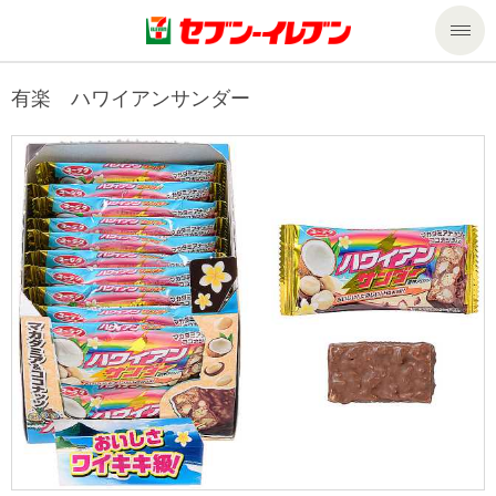
商品のご案内
有楽 ハワイアンサンダー
セール・キャンペーン
商品のご案内トップ
今週の新商品
サービス
来週の新商品
企業情報
サービストップ
商品カテゴリ一覧
nanacoトップ
私たちの取組み
企業情報トップ
セブンプレミアム
マルチコピー機でできること
ニュースリリース
サステナビリティ
便利なサービス
食の安全・安心への取組み
マルチコピー機でできることトップ
ごあいさつ
サステナビリティトップ