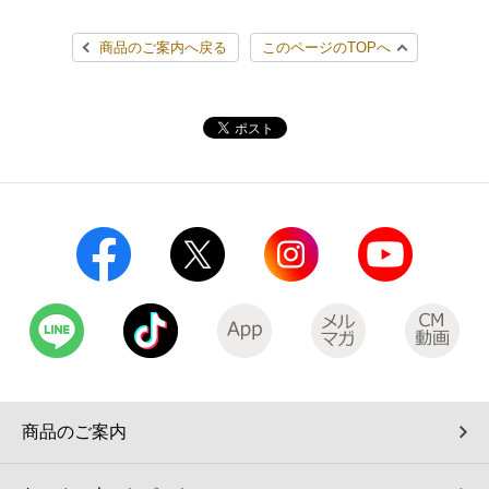
コインランドリー（店舗限定）
保険
セブン‐イレブンの「商品力」
商品のご案内へ戻る
このページのTOPへ
宅配ロッカー（店舗限定）
学び・教育
セブン-イレブンの横顔
自転車シェアリング（店舗限定）
セブン-イレブンの歴史
モバイルバッテリーシェアリング（店舗限定）
モバイルWi-Fiバッテリーシェアリング（店舗限定）
荷物預かりサービス「ecbocloakエクボクローク」（店舗限定）
パウダースペース ラブン（店舗限定）
商品のご案内
ソフトバンクギフト