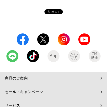
コインランドリー（店舗限定）
保険
セブン‐イレブンの「商品力」
宅配ロッカー（店舗限定）
学び・教育
セブン-イレブンの横顔
自転車シェアリング（店舗限定）
セブン-イレブンの歴史
モバイルバッテリーシェアリング（店舗限定）
モバイルWi-Fiバッテリーシェアリング（店舗限定）
荷物預かりサービス「ecbocloakエクボクローク」（店舗限定）
商品のご案内
パウダースペース ラブン（店舗限定）
セール・キャンペーン
ソフトバンクギフト
サービス