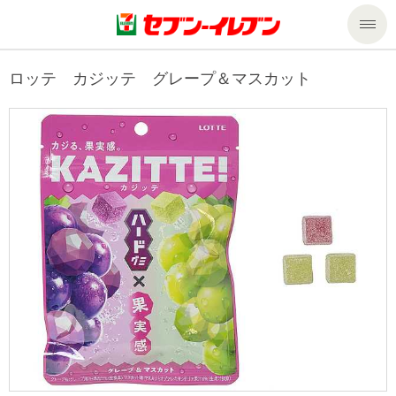
商品のご案内
ロッテ カジッテ グレープ＆マスカット
セール・キャンペーン
商品のご案内トップ
今週の新商品
サービス
来週の新商品
企業情報
サービストップ
商品カテゴリ一覧
nanacoトップ
私たちの取組み
企業情報トップ
セブンプレミアム
マルチコピー機でできること
ニュースリリース
サステナビリティ
便利なサービス
食の安全・安心への取組み
マルチコピー機でできることトップ
ごあいさつ
サステナビリティトップ