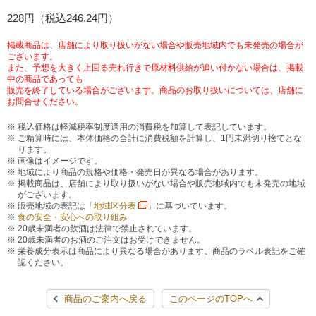
チケットサービス
228円（税込246.24円）
宅配便
ギフト
コピー
企業理念
セブン＆アイ・ホールディングスの重点課題
加盟店オーナー募集
物件募集・購入
掲載商品は、店舗により取り扱いがない場合や販売地域内でも未発売の場合が
セブン‐イレブンでお受取り
セブンチケット
切手・はがき・印紙
ございます。
プリペイドカード・金券
プリント
会社概要
サステナビリティ活動基本方針
また、予想を大きく上回る売れ行きで原材料供給が追い付かない場合は、掲載
アルバイト情報
採用情報
中の商品であっても
販売を終了している場合がございます。商品のお取り扱いについては、店舗に
タワーレコード
停電時のサービス停止のお知らせ
チケットぴあ
セブン銀行ATM
ニンテンドー・ダウンロードカード
スキャン
貸借対照表・損益計算書
サステナビリティ推進体制
お問合せください。
店舗検索
ネットショッピング
税込価格は軽減税率制度適用の消費税を加算して表記しています。
お問い合わせ
セブンネットショッピング
イープラス
ご利用可能なお支払い方法
ファクス
ご精算時には、本体価格の合計に消費税額を計算し、1円未満切り捨てとな
沿革
GREEN CHALLENGE 2050
ります。
Language
画像はイメージです。
地域により商品の規格や価格・発売日が異なる場合があります。
CNプレイガイド
各種料金のお支払い
チケット
国内店舗数
4VISIONS
English (Corporate)
掲載商品は、店舗により取り扱いがない場合や販売地域内でも未発売の地域
がございます。
販売地域の表記は「
地域区分表
」に基づいています。
English (Services)
JTB
スマホプリペイド
プリペイドサービス
食の安全・安心への取り組み
売上高、店舗数推移
サステナビリティニュース
20歳未満者の飲酒は法律で禁止されています。
中文[繁體字](服務)
20歳未満者のお酒のご注文はお受けできません。
栄養成分表示は商品により異なる場合があります。商品のラベル表記をご確
レジでApple Accountにチャージ
スポーツ振興くじ
セブン‐イレブンの海外事業
简体中文(服务)
サステナビリティレポート
認ください。
한국어(서비스)
オンラインフォトサービス
行政サービス
データで見るセブン‐イレブン
商品のご案内へ戻る
このページのTOPへ
報告書ライブラリー
ภาษาไทย(บริการ)