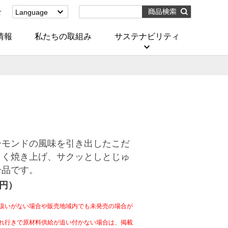
せ
Language
English
(Corporate)
情報
私たちの取組み
サステナビリティ
English
(Services)
中文[繁體字]
(服務)
简体中文(服务)
한국어(서비스)
ภาษาไทย
(บริการ)
ーモンドの風味を引き出したこだ
しく焼き上げ、サクッとしとじゅ
一品です。
4円）
扱いがない場合や販売地域内でも未発売の場合が
れ行きで原材料供給が追い付かない場合は、掲載