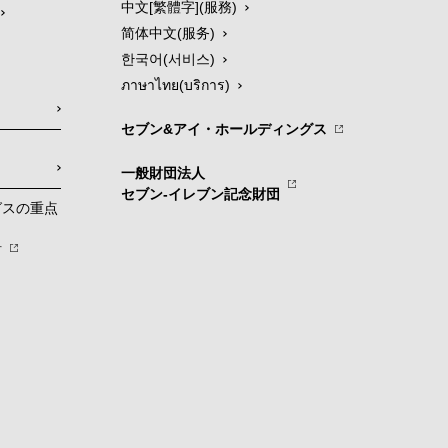
中文[繁體字](服務)
简体中文(服务)
한국어(서비스)
ภาษาไทย(บริการ)
セブン&アイ・ホールディングス
一般財団法人
セブン-イレブン記念財団
グスの重点
針