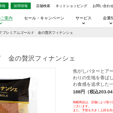
情報
採用情報
店舗検索
ネットショッピング
お問い合わ
のご案内
セール・キャンペーン
サービス
企業
７プレミアムゴールド 金の贅沢フィナンシェ
ド 金の贅沢フィナンシェ
焦がしバターとア
わりの生地を香ば
わ食感を追求した
188円（税込203.0
掲載商品は、店舗により取り
ございます。
また、予想を大きく上回る売