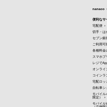
nanaco
便利なサ
宅配便
切手・は
セブン銀
ご利用可
各種料金
スマホプ
レジでApp
オンライ
コインラ
宅配ロッ
自転車シ
モバイル
限定）
モバイルW
（店舗限