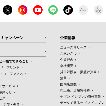
・キャンペーン
企業情報
ニュースリリース
ス
ごあいさつ
企業理念
ピー機でできること
会社概要
/
プリント
貸借対照表・損益計算書
/
ファクス
沿革
国内店舗数
ドサービス
売上高、店舗数推移
振興くじ
セブン‐イレブンの海外事業
ビス
データで見るセブン‐イレブン
学び・教育