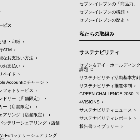
セブン‐イレブンの「商品力」
セブン-イレブンの横顔
セブン-イレブンの歴史
ービス
私たちの取組み
がき・印紙
行ATM
サステナビリティ
能なお支払い方法
セブン＆アイ・ホールディン
のお支払い
課題
リペイド
サステナビリティ活動基本方
le Accountにチャージ
サステナビリティ推進体制
ンフォトサービス
GREEN CHALLENGE 2050
ンドリー（店舗限定）
4VISIONS
カー（店舗限定）
サステナビリティニュース
ェアリング（店舗限定）
サステナビリティレポート
バッテリーシェアリング（店舗
報告書ライブラリー
i-Fiバッテリーシェアリング
定）