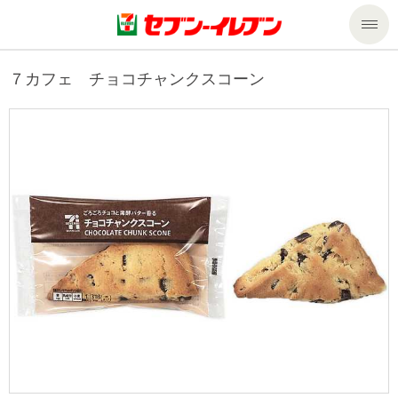
商品のご案内
７カフェ チョコチャンクスコーン
セール・キャンペーン
商品のご案内トップ
今週の新商品
サービス
来週の新商品
企業情報
サービストップ
商品カテゴリ一覧
nanacoトップ
私たちの取組み
企業情報トップ
セブンプレミアム
マルチコピー機でできること
ニュースリリース
サステナビリティ
便利なサービス
食の安全・安心への取組み
マルチコピー機でできることトップ
ごあいさつ
サステナビリティトップ