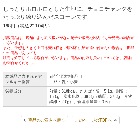
チケットサービス
宅配便
しっとりホロホロとした生地に、チョコチャンクを
ギフト
コピー
企業理念
セブン＆アイ・ホールディングスの重点課題
たっぷり練り込んだスコーンです。
加盟店オーナー募集
物件募集・購入
セブン‐イレブンでお受取り
セブンチケット
切手・はがき・印紙
188円（税込203.04円）
プリペイドカード・金券
プリント
会社概要
サステナビリティ活動基本方針
アルバイト情報
採用情報
掲載商品は、店舗により取り扱いがない場合や販売地域内でも未発売の場合が
タワーレコード
停電時のサービス停止のお知らせ
チケットぴあ
セブン銀行ATM
ございます。
ニンテンドー・ダウンロードカード
スキャン
貸借対照表・損益計算書
サステナビリティ推進体制
また、予想を大きく上回る売れ行きで原材料供給が追い付かない場合は、掲載
店舗検索
ネットショッピング
中の商品であっても
お問い合わせ
販売を終了している場合がございます。商品のお取り扱いについては、店舗に
セブンネットショッピング
イープラス
ご利用可能なお支払い方法
ファクス
沿革
GREEN CHALLENGE 2050
お問合せください。
Language
本製品に含まれるア
特定原材料8品目
CNプレイガイド
各種料金のお支払い
チケット
国内店舗数
4VISIONS
English (Corporate)
レルギー物質
卵・乳・小麦
栄養成分
熱量：318kcal、たんぱく質：5.1g、脂質：
English (Services)
JTB
スマホプリペイド
プリペイドサービス
16.0g、炭水化物：39.3g（糖質：37.3g、食物
売上高、店舗数推移
サステナビリティニュース
繊維：2.0g）、食塩相当量：0.6g
中文[繁體字](服務)
レジでApple Accountにチャージ
スポーツ振興くじ
セブン‐イレブンの海外事業
简体中文(服务)
サステナビリティレポート
商品のご案内へ戻る
このページのTOPへ
한국어(서비스)
オンラインフォトサービス
行政サービス
データで見るセブン‐イレブン
報告書ライブラリー
ภาษาไทย(บริการ)