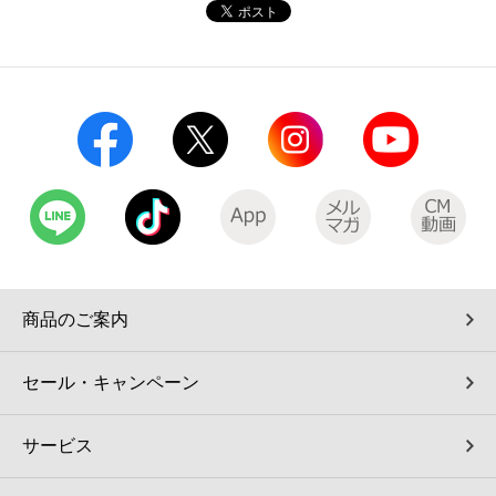
コインランドリー（店舗限定）
保険
セブン‐イレブンの「商品力」
宅配ロッカー（店舗限定）
学び・教育
セブン-イレブンの横顔
自転車シェアリング（店舗限定）
セブン-イレブンの歴史
モバイルバッテリーシェアリング（店舗限定）
モバイルWi-Fiバッテリーシェアリング（店舗限定）
商品のご案内
荷物預かりサービス「ecbocloakエクボクローク」（店舗限定）
セール・キャンペーン
パウダースペース ラブン（店舗限定）
サービス
ソフトバンクギフト