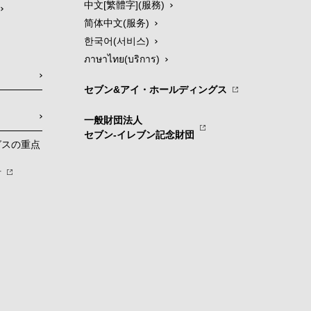
中文[繁體字](服務)
简体中文(服务)
한국어(서비스)
ภาษาไทย(บริการ)
セブン&アイ・ホールディングス
一般財団法人
セブン-イレブン記念財団
グスの重点
針