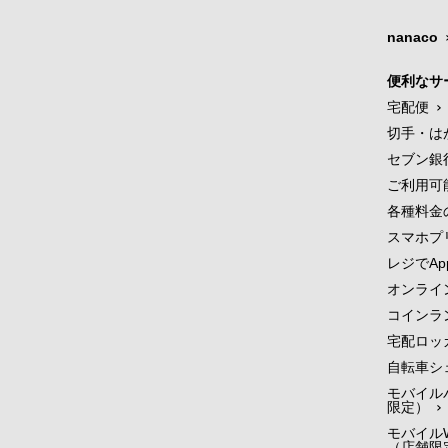
nanaco
便利なサ
宅配便
切手・は
セブン銀
ご利用可
各種料金
スマホプ
レジでApp
オンライ
コインラ
宅配ロッ
自転車シ
モバイル
限定）
モバイルW
（店舗限