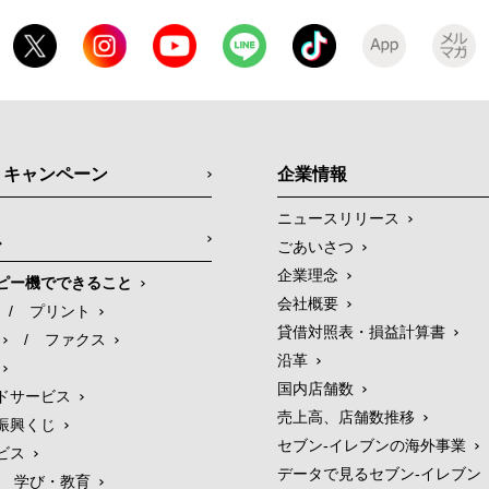
・キャンペーン
企業情報
ニュースリリース
ス
ごあいさつ
企業理念
ピー機でできること
会社概要
/
プリント
貸借対照表・損益計算書
/
ファクス
沿革
国内店舗数
ドサービス
売上高、店舗数推移
振興くじ
セブン‐イレブンの海外事業
ビス
データで見るセブン‐イレブン
学び・教育