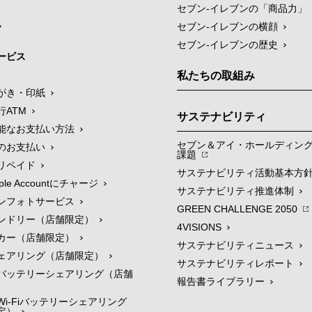
セブン‐イレブンの「商品力」
セブン-イレブンの横顔
セブン-イレブンの歴史
ービス
私たちの取組み
がき・印紙
行ATM
サステナビリティ
能なお支払い方法
セブン＆アイ・ホールディン
のお支払い
課題
リペイド
サステナビリティ活動基本方
le Accountにチャージ
サステナビリティ推進体制
ンフォトサービス
GREEN CHALLENGE 2050
ンドリー（店舗限定）
4VISIONS
カー（店舗限定）
サステナビリティニュース
ェアリング（店舗限定）
サステナビリティレポート
バッテリーシェアリング（店舗
報告書ライブラリー
i-Fiバッテリーシェアリング
定）