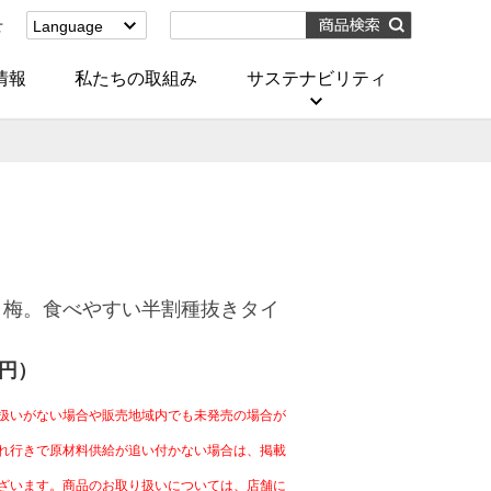
せ
Language
English
(Corporate)
情報
私たちの取組み
サステナビリティ
English
(Services)
中文[繁體字]
(服務)
简体中文(服务)
한국어(서비스)
ภาษาไทย
(บริการ)
リ梅。食べやすい半割種抜きタイ
0円）
扱いがない場合や販売地域内でも未発売の場合が
れ行きで原材料供給が追い付かない場合は、掲載
ざいます。商品のお取り扱いについては、店舗に